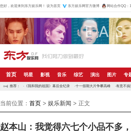
您好，欢迎来到东方娱乐网！
设为首页
东方娱乐网官方微博
网站合作QQ：10
首页
明星
影视
音乐
综艺
演出
图片
专
推荐：
·
《我和我的祖国》幕后全纪录
·
十一假期大片争攀高峰
·
有意不搞
当前位置：
首页
>
娱乐新闻
> 正文
赵本山：我觉得六七个小品不多