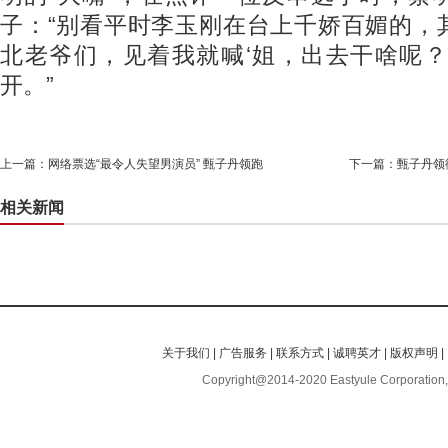
子：“别看平时李玉刚在台上千娇百媚的，
北老爷们，见着我就喊‘姐，出去干啥呢？
开。”
上一篇：
网络票选“最令人失望男演员” 甄子丹领跑
下一篇：
甄子丹领
相关新闻
关于我们
|
广告服务
|
联系方式
|
诚聘英才
|
版权声明
|
Copyright@2014-2020 Eastyule Corporation,