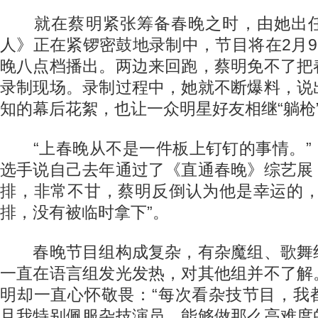
就在蔡明紧张筹备春晚之时，由她出任
人》正在紧锣密鼓地录制中，节目将在2月9
晚八点档播出。两边来回跑，蔡明免不了把
录制现场。录制过程中，她就不断爆料，说
知的幕后花絮，也让一众明星好友相继“躺枪
“上春晚从不是一件板上钉钉的事情。”
选手说自己去年通过了《直通春晚》综艺展
排，非常不甘，蔡明反倒认为他是幸运的，
排，没有被临时拿下”。
春晚节目组构成复杂，有杂魔组、歌舞
一直在语言组发光发热，对其他组并不了解
明却一直心怀敬畏：“每次看杂技节目，我
且我特别佩服杂技演员，能够做那么高难度