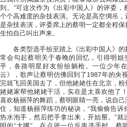
到。”可这次作为《出彩中国人》的评委，
个个高难度的杂技表演。无论是高空绸吊，
是杂技表演，评委席上的蔡明一定都全程保
生怕自己叫出声来。
各类型选手纷至踏上《出彩中国人》的
常会勾起蔡明关于春晚的回忆，引得明姐变
乎，各路明星好友纷纷躺枪。一位少年
云》，歌声让蔡明仿佛回到了1987年的央
完就飞回美国去了，但他姥姥住在北京，粉
姥姥家帮他姥姥干活，实在是太喜欢他了！
喜欢杨丽萍的舞蹈，蔡明眼睛一亮，说自己
住，知道杨丽萍练功的秘诀，“我偷偷告诉
热水泡手，然后把手拿出来，开始掰。”就
明的“大嘴”，在点评一位反串选手时，蔡