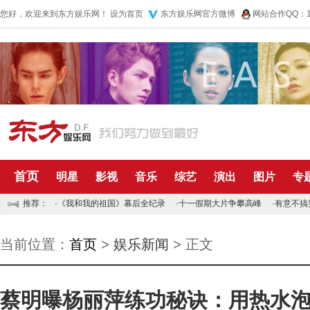
您好，欢迎来到东方娱乐网！
设为首页
东方娱乐网官方微博
网站合作QQ：10
首页
明星
影视
音乐
综艺
演出
图片
专
推荐：
·
《我和我的祖国》幕后全纪录
·
十一假期大片争攀高峰
·
有意不搞
当前位置：
首页
>
娱乐新闻
> 正文
蔡明曝杨丽萍练功秘诀：用热水