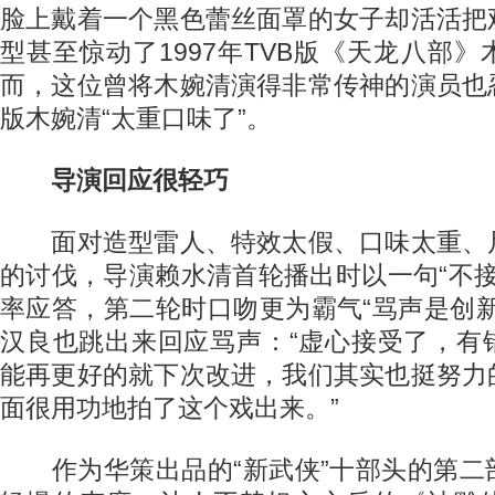
脸上戴着一个黑色蕾丝面罩的女子却活活把
型甚至惊动了1997年TVB版《天龙八部
而，这位曾将木婉清演得非常传神的演员也
版木婉清“太重口味了”。
导演回应很轻巧
面对造型雷人、特效太假、口味太重、
的讨伐，导演赖水清首轮播出时以一句“不接
率应答，第二轮时口吻更为霸气“骂声是创
汉良也跳出来回应骂声：“虚心接受了，有
能再更好的就下次改进，我们其实也挺努力
面很用功地拍了这个戏出来。”
作为华策出品的“新武侠”十部头的第二