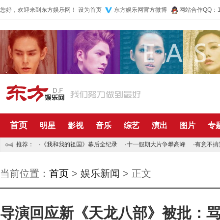
您好，欢迎来到东方娱乐网！
设为首页
东方娱乐网官方微博
网站合作QQ：10
首页
明星
影视
音乐
综艺
演出
图片
专
推荐：
·
《我和我的祖国》幕后全纪录
·
十一假期大片争攀高峰
·
有意不搞
当前位置：
首页
>
娱乐新闻
> 正文
导演回应新《天龙八部》被批：