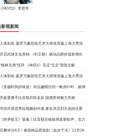
《小时代3》李贤宰
点影视新闻
人体彩绘·森罗万象彩绘艺术大师张淇淼上海大秀洪
荒宇宙
开启武侠文化营销 《剑王朝》驱动品牌价值新增长
“桃林兄弟”结拜 《神武4》见证“北京”登陆北极
人体彩绘·森罗万象彩绘艺术大师张淇淼上海大秀洪
荒宇宙
《穿越时间的味道》何泓姗模仿刘一帆倒计时，被调
侃“学人
乔政委携手比音勒芬联名款 国潮男神魅力亮相
寻找年度优秀短视频创作者,著名演员刘天池担任爱
奇艺号"奇
《跨界歌王》落幕丨比音勒芬杨烁用真挚歌声，实力
圈粉!
豆瓣评分8.5！泰国精品悬疑剧《血浓于水》12月26