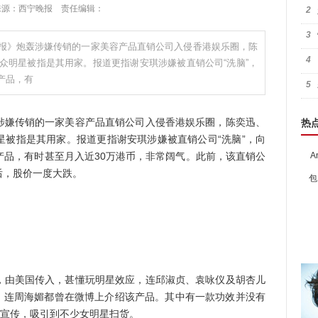
:08 来源：西宁晚报 责任编辑：
2
3
报》炮轰涉嫌传销的一家美容产品直销公司入侵香港娱乐圈，陈
4
众明星被指是其用家。报道更指谢安琪涉嫌被直销公司“洗脑”，
销产品，有
5
嫌传销的一家美容产品直销公司入侵香港娱乐圈，陈奕迅、
热
星被指是其用家。报道更指谢安琪涉嫌被直销公司“洗脑”，向
等推销产品，有时甚至月入近30万港币，非常阔气。此前，该直销公
A
后，股价一度大跌。
包
由美国传入，甚懂玩明星效应，连邱淑贞、袁咏仪及胡杏儿
数，连周海媚都曾在微博上介绍该产品。其中有一款功效并没有
圈宣传，吸引到不少女明星扫货。