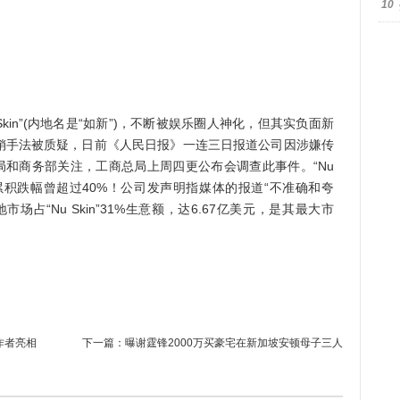
10
in”(内地名是“如新”)，不断被娱乐圈人神化，但其实负面新
销手法被质疑，日前《人民日报》一连三日报道公司因涉嫌传
局和商务部关注，工商总局上周四更公布会调查此事件。“Nu
间累积跌幅曾超过40%！公司发声明指媒体的报道“不准确和夸
占“Nu Skin”31%生意额，达6.67亿美元，是其最大市
作者亮相
下一篇：
曝谢霆锋2000万买豪宅在新加坡安顿母子三人