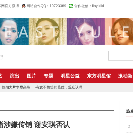
乐网官方微博
网站合作QQ：10723389
合作微信：linyikiki
艺
演出
图片
专题
明星公益
东方明星馆
滚动新
一假期大片争攀高峰
·
有意不搞笑的葛优，观众认吗
热
指涉嫌传销 谢安琪否认
1