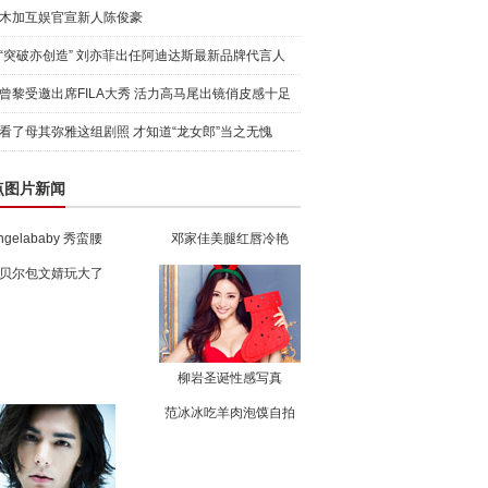
木加互娱官宣新人陈俊豪
“突破亦创造” 刘亦菲出任阿迪达斯最新品牌代言人
引爆
曾黎受邀出席FILA大秀 活力高马尾出镜俏皮感十足
看了母其弥雅这组剧照 才知道“龙女郎”当之无愧
点图片新闻
ngelababy 秀蛮腰
邓家佳美腿红唇冷艳
贝尔包文婧玩大了
柳岩圣诞性感写真
范冰冰吃羊肉泡馍自拍