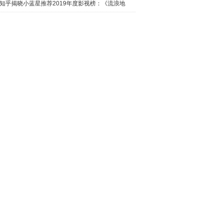
日西瓜视
知乎揭晓小蓝星推荐2019年度影视榜：《流浪地
球》最热