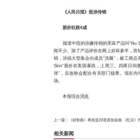
《人民日报》批涉传销
股价狂跌4成
报道中指的涉嫌传销的美容产品叫“Nu Sk
闻不少。除了产品评价在网上好坏参半，营
销，涉搞大型集会向成员“洗脑”，被工商总
Skin”股价在美国暴跌，上周三、四两日
张”，后改称会配合有关部门核查。现在内地市场
场。
本报综合消息
上一篇：
《好歌曲》将放送20首原创金曲 《红豆》
相关新闻