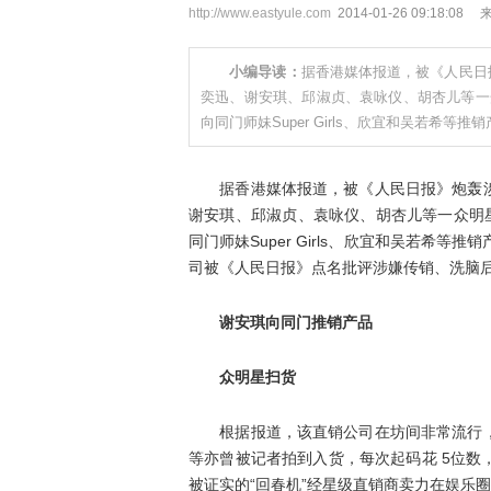
http://www.eastyule.com
2014-01-26 09:18
小编导读：
据香港媒体报道，被《人民日
奕迅、谢安琪、邱淑贞、袁咏仪、胡杏儿等一
向同门师妹Super Girls、欣宜和吴若希等推
据香港媒体报道，被《人民日报》炮轰涉
谢安琪、邱淑贞、袁咏仪、胡杏儿等一众明
同门师妹Super Girls、欣宜和吴若希
司被《人民日报》点名批评涉嫌传销、洗脑
谢安琪向同门推销产品
众明星扫货
根据报道，该直销公司在坊间非常流行，
等亦曾被记者拍到入货，每次起码花 5位
被证实的“回春机”经星级直销商卖力在娱乐