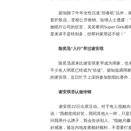
据知除了中年女性沉迷“回春机”以外，谢
套护肤品，变相公开推销。知情人士透露：“
她唱片公司的欣宜、吴若希同Super Gir
星来讲不是特别多，但帮衬家用还不错！”
陈奕迅“入行”早过谢安琪
陈奕迅原来比谢安琪更早成为用家，也有
不少名人明星已经成为“信徒”。据知低调用家陈
的谢安琪，近日忙于上深圳参加歌唱比赛外
谢安琪否认做传销
谢安琪22日出席活动。对于有人指她向圈
说：“我都觉得好笑，我同其他人一样，只
问我用什么牌子，我会告诉别人。”指她月赚
好感激，最近内地发展都好顺利，不需要打多