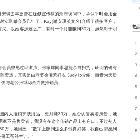
安琪去年更曾在疑似宣传稿的杂志访问中，承认平时会用全
谢安琪做会员几年了，Kay(谢安琪英文名)介绍了很多客户，
热
ls都有买。以她客源这么广，有时一个月能赚到30万，虽然对于明
1
2
3
会员曾见过邱淑贞、张家辉同李思捷亲自扫货，证明的确有
奕迅，其实是由老婆徐濠萦好友 Judy Ip介绍。而贵为天后
4
，仍与老公张继聪合力做推销员。
5
6
7
内人推销护肤用品，更月赚30万，她否认售卖者身份，她
8
是用家不是售卖者，我没有在这个传销产品上有户口，不过别人
30万，她回应：“数字上赚到这么多钱真好笑，我自己都感到
9
份工帮补生计。”