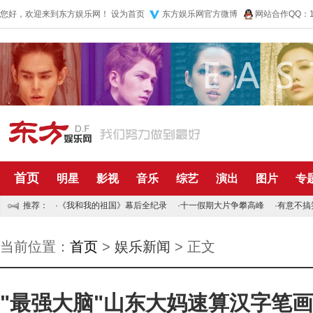
您好，欢迎来到东方娱乐网！
设为首页
东方娱乐网官方微博
网站合作QQ：10
首页
明星
影视
音乐
综艺
演出
图片
专
推荐：
·
《我和我的祖国》幕后全纪录
·
十一假期大片争攀高峰
·
有意不搞
当前位置：
首页
>
娱乐新闻
> 正文
"最强大脑"山东大妈速算汉字笔画数