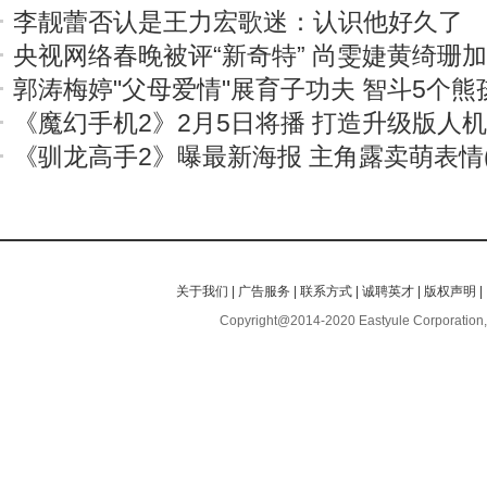
李靓蕾否认是王力宏歌迷：认识他好久了
央视网络春晚被评“新奇特” 尚雯婕黄绮珊
郭涛梅婷"父母爱情"展育子功夫 智斗5个熊
《魔幻手机2》2月5日将播 打造升级版人
《驯龙高手2》曝最新海报 主角露卖萌表情(
关于我们
|
广告服务
|
联系方式
|
诚聘英才
|
版权声明
|
Copyright@2014-2020 Eastyule Corporation,