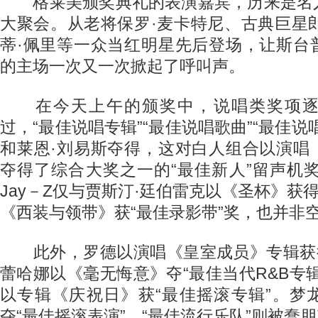
格莱美颁奖典礼的表演嘉宾，历来是名
大聚会。从老将保罗·麦卡特尼、古典巨星郎
蒂·佩里等一众当红明星先后登场，让斯台
的主场一次又一次掀起了呼叫声。
在今天上午的颁奖中，说唱类奖项逐一
过，“最佳说唱专辑”“最佳说唱歌曲”“最佳说
和莱恩·刘易斯夺得，这对白人组合以演唱
夺得了综合大奖之一的“最佳新人”留声机奖
Jay－Z仅与贾斯汀·廷伯雷克以《圣杯》获得
《西装与领带》获“最佳录影带”奖，也并非
此外，罗德以演唱《皇室成员》专辑获得
蕾哈娜以《毫无悔意》夺“最佳当代R&B专
以专辑《庆祝日》获“最佳摇滚专辑”。梦
夺“最佳摇滚表演”，“最佳流行乐队”则被蠢