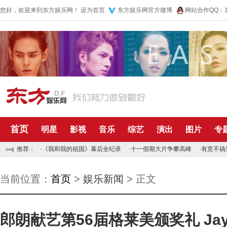
您好，欢迎来到东方娱乐网！
设为首页
东方娱乐网官方微博
网站合作QQ：10
首页
明星
影视
音乐
综艺
演出
图片
专
推荐：
·
《我和我的祖国》幕后全纪录
·
十一假期大片争攀高峰
·
有意不搞
当前位置：
首页
>
娱乐新闻
> 正文
郎朗献艺第56届格莱美颁奖礼 Ja