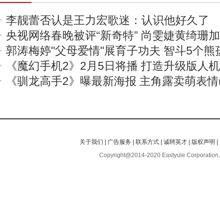
李靓蕾否认是王力宏歌迷：认识他好久了
央视网络春晚被评“新奇特” 尚雯婕黄绮珊
郭涛梅婷"父母爱情"展育子功夫 智斗5个熊
《魔幻手机2》2月5日将播 打造升级版人
《驯龙高手2》曝最新海报 主角露卖萌表情(
关于我们
|
广告服务
|
联系方式
|
诚聘英才
|
版权声明
|
Copyright@2014-2020 Eastyule Corporation,