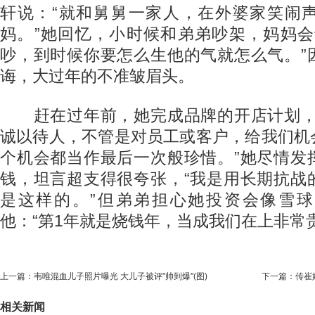
轩说：“就和舅舅一家人，在外婆家笑闹
妈。”她回忆，小时候和弟弟吵架，妈妈会
吵，到时候你要怎么生他的气就怎么气。”
诲，大过年的不准皱眉头。
赶在过年前，她完成品牌的开店计划，
诚以待人，不管是对员工或客户，给我们机
个机会都当作最后一次般珍惜。”她尽情发
钱，坦言超支得很夸张，“我是用长期抗战
是这样的。”但弟弟担心她投资会像雪
他：“第1年就是烧钱年，当成我们在上非常
上一篇：
韦唯混血儿子照片曝光 大儿子被评"帅到爆"(图)
下一篇：
传崔
相关新闻