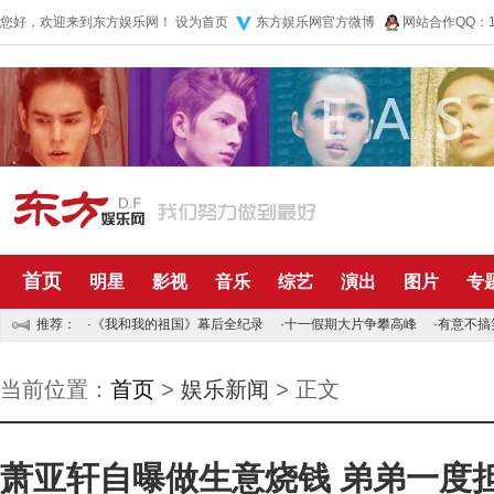
您好，欢迎来到东方娱乐网！
设为首页
东方娱乐网官方微博
网站合作QQ：10
首页
明星
影视
音乐
综艺
演出
图片
专
推荐：
·
《我和我的祖国》幕后全纪录
·
十一假期大片争攀高峰
·
有意不搞
当前位置：
首页
>
娱乐新闻
> 正文
萧亚轩自曝做生意烧钱 弟弟一度担