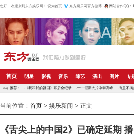
您好，欢迎来到东方娱乐网！
设为首页
东方娱乐网官方微博
网站合作QQ：10
首页
明星
影视
音乐
综艺
演出
图片
专
推荐：
·
《我和我的祖国》幕后全纪录
·
十一假期大片争攀高峰
·
有意不搞
当前位置：
首页
>
娱乐新闻
> 正文
《舌尖上的中国2》已确定延期 