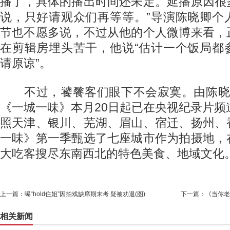
播了，具体的播出时间还未定。延播原因很
说，只好请观众们再等等。”导演陈晓卿个
节也不愿多说，不过从他的个人微博来看，
在剪辑房埋头苦干，他说“估计一个饭局都
请原谅”。
不过，饕餮客们眼下不会寂寞。由陈晓
《一城一味》本月20日起已在央视纪录片频
照天津、银川、芜湖、眉山、宿迁、扬州、
一味》第一季甄选了七座城市作为拍摄地，
大吃客搜尽东南西北的特色美食、地域文化
上一篇：
曝“hold住姐”因拍戏缺席期末考 疑被劝退(图)
下一篇：
《当你老
相关新闻