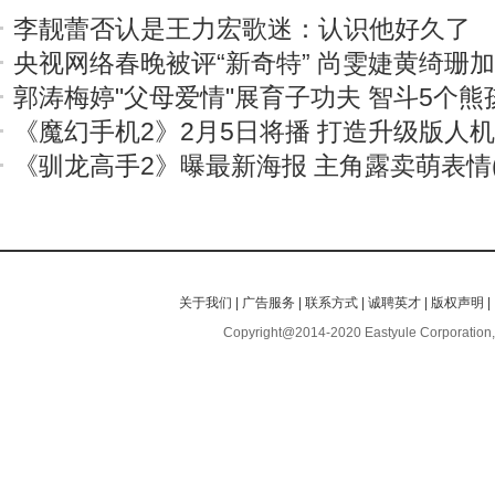
李靓蕾否认是王力宏歌迷：认识他好久了
央视网络春晚被评“新奇特” 尚雯婕黄绮珊
郭涛梅婷"父母爱情"展育子功夫 智斗5个熊
《魔幻手机2》2月5日将播 打造升级版人
《驯龙高手2》曝最新海报 主角露卖萌表情(
关于我们
|
广告服务
|
联系方式
|
诚聘英才
|
版权声明
|
Copyright@2014-2020 Eastyule Corporation,