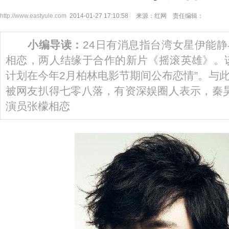
http://www.eastyule.com
2014-01-27 17:10:58 来源：红网 责任编辑：
小编导读：
24日有消息指台湾女星伊能
相恋，两人结缘于合作的新片《摇滚英雄》。
计划在今年2月柏林电影节期间公布恋情”。与
被网友扒得七零八落，有资深娱圈人表示，秦
演员张檬相恋