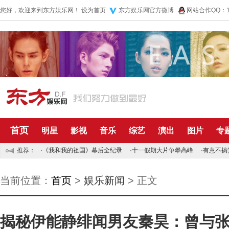
您好，欢迎来到东方娱乐网！
设为首页
东方娱乐网官方微博
网站合作QQ：10
首页
明星
影视
音乐
综艺
演出
图片
专
推荐：
·
《我和我的祖国》幕后全纪录
·
十一假期大片争攀高峰
·
有意不搞
当前位置：
首页
>
娱乐新闻
> 正文
揭秘伊能静绯闻男友秦昊：曾与张