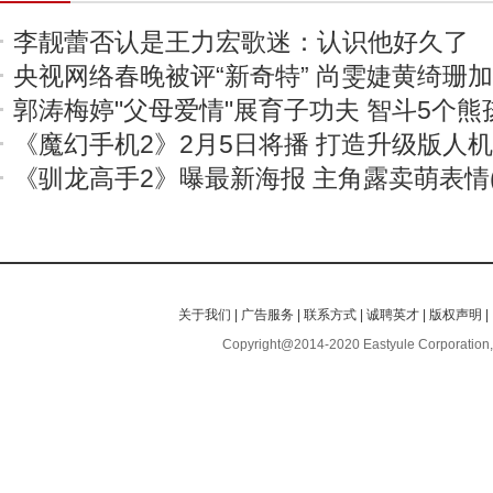
李靓蕾否认是王力宏歌迷：认识他好久了
央视网络春晚被评“新奇特” 尚雯婕黄绮珊
郭涛梅婷"父母爱情"展育子功夫 智斗5个熊
《魔幻手机2》2月5日将播 打造升级版人
《驯龙高手2》曝最新海报 主角露卖萌表情(
关于我们
|
广告服务
|
联系方式
|
诚聘英才
|
版权声明
|
Copyright@2014-2020 Eastyule Corporation,