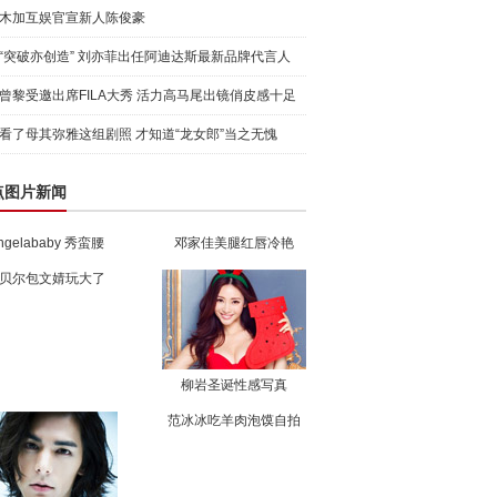
木加互娱官宣新人陈俊豪
“突破亦创造” 刘亦菲出任阿迪达斯最新品牌代言人
引爆
曾黎受邀出席FILA大秀 活力高马尾出镜俏皮感十足
看了母其弥雅这组剧照 才知道“龙女郎”当之无愧
点图片新闻
ngelababy 秀蛮腰
邓家佳美腿红唇冷艳
贝尔包文婧玩大了
柳岩圣诞性感写真
范冰冰吃羊肉泡馍自拍