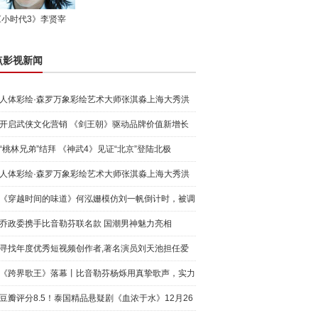
《小时代3》李贤宰
点影视新闻
人体彩绘·森罗万象彩绘艺术大师张淇淼上海大秀洪
荒宇宙
开启武侠文化营销 《剑王朝》驱动品牌价值新增长
“桃林兄弟”结拜 《神武4》见证“北京”登陆北极
人体彩绘·森罗万象彩绘艺术大师张淇淼上海大秀洪
荒宇宙
《穿越时间的味道》何泓姗模仿刘一帆倒计时，被调
侃“学人
乔政委携手比音勒芬联名款 国潮男神魅力亮相
寻找年度优秀短视频创作者,著名演员刘天池担任爱
奇艺号"奇
《跨界歌王》落幕丨比音勒芬杨烁用真挚歌声，实力
圈粉!
豆瓣评分8.5！泰国精品悬疑剧《血浓于水》12月26