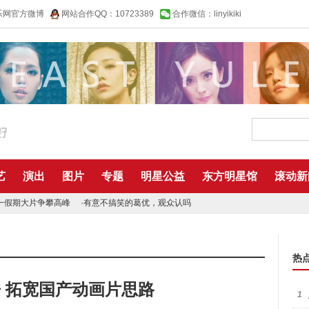
乐网官方微博
网站合作QQ：10723389
合作微信：linyikiki
艺
演出
图片
专题
明星公益
东方明星馆
滚动新
一假期大片争攀高峰
·
有意不搞笑的葛优，观众认吗
热
 拓宽国产动画片思路
1