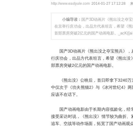
http://www.eastyule.com
2014-01-27 17:12
小编导读：
国产3D动画片《熊出没之夺宝
在京举行庆功会，出品方代表坦言，希望《熊出
首部票房突破2亿元的国产动画电影。_acK({ai
国产3D动画片《熊出没之夺宝熊兵》，从1
行庆功会，出品方代表坦言，希望《熊出没》
部票房突破2亿元的国产动画电影。
《熊出没》公映后，首日即拿下3240万
中仅次于《功夫熊猫2》与《冰河世纪4》
应该不在话下。
国产动画电影由于长期内容低龄化，经常
接受采访时说，《熊出没》情节较为曲折、
追车、空战等动作场面，拓宽了国产动画观众