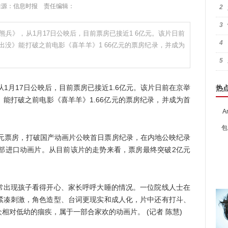
:28 来源：信息时报 责任编辑：
2
3
熊兵》，从1月17日公映后，目前票房已接近1 6亿元。该片日前
4
没》能打破之前电影《喜羊羊》1 66亿元的票房纪录，并成为
5
月17日公映后，目前票房已接近1.6亿元。该片日前在京举
热
能打破之前电影《喜羊羊》1.66亿元的票房纪录，并成为首
A
包
元票房，打破国产动画片公映首日票房纪录，在内地公映纪录
两部进口动画片。从目前该片的走势来看，票房最终突破2亿元
出现孩子看得开心、家长呼呼大睡的情况。一位院线人士在
紧凑刺激，角色造型、台词更现实和成人化，片中还有打斗、
相对低幼的痼疾，属于一部合家欢的动画片。 (记者 陈慧)