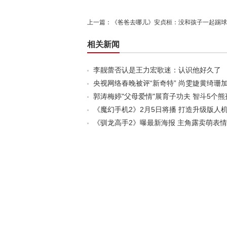
上一篇：
《爸爸去哪儿》安贞桓：没和孩子一起踢球
相关新闻
李靓蕾否认是王力宏歌迷：认识他好久了
央视网络春晚被评“新奇特” 尚雯婕黄绮珊
郭涛梅婷"父母爱情"展育子功夫 智斗5个熊
《魔幻手机2》2月5日将播 打造升级版人
《驯龙高手2》曝最新海报 主角露卖萌表情(