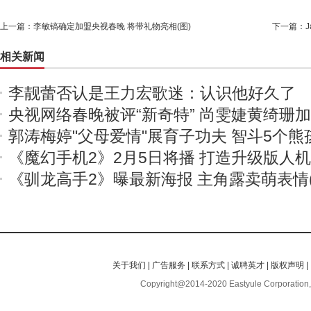
上一篇：
李敏镐确定加盟央视春晚 将带礼物亮相(图)
下一篇：
相关新闻
李靓蕾否认是王力宏歌迷：认识他好久了
央视网络春晚被评“新奇特” 尚雯婕黄绮珊
郭涛梅婷"父母爱情"展育子功夫 智斗5个熊
《魔幻手机2》2月5日将播 打造升级版人
《驯龙高手2》曝最新海报 主角露卖萌表情(
关于我们
|
广告服务
|
联系方式
|
诚聘英才
|
版权声明
|
Copyright@2014-2020 Eastyule Corporation,