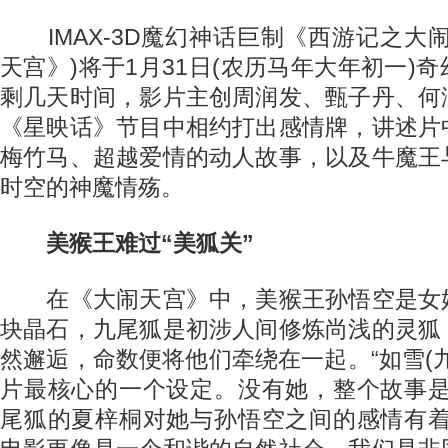
IMAX-3D魔幻神话巨制《西游记之大
天宫》)将于1月31日(农历马年大年初一)
剩几天时间，影片主创周润发、甄子丹、何
《星映话》节目中相约打出感情牌，讲述片
梅竹马、超越爱情的动人故事，以及牛魔王
时空的神魔情殇。
美猴王难过“美狐关”
在《大闹天宫》中，美猴王孙悟空是女
块晶石，九尾狐是初涉人间修炼尚浅的灵狐
然邂逅，命数便将他们牵绕在一起。“如雪(
片最核心的一个设定。没有她，整个故事是
尾狐的夏梓桐对她与孙悟空之间的感情有着