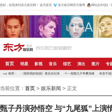
您好，欢迎来到东方娱乐网！
设为首页
东方娱乐网官方微博
网站合作QQ：10
首页
明星
影视
音乐
综艺
演出
图片
专
推荐：
·
《我和我的祖国》幕后全纪录
·
十一假期大片争攀高峰
·
有意不搞
当前位置：
首页
>
娱乐新闻
> 正文
甄子丹演孙悟空 与“九尾狐”上演情