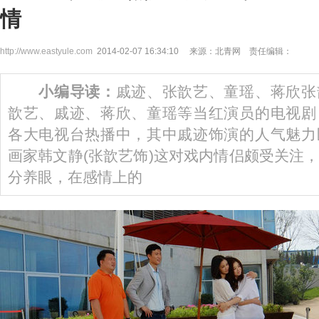
情
http://www.eastyule.com
2014-02-07 16:34:10 来源：北青网 责任编辑：
小编导读：
戚迹、张歆艺、童瑶、蒋欣张
歆艺、戚迹、蒋欣、童瑶等当红演员的电视剧
各大电视台热播中，其中戚迹饰演的人气魅力
画家韩文静(张歆艺饰)这对戏内情侣颇受关注
分养眼，在感情上的