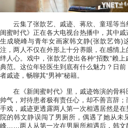
云集了张歆艺、戚迹、蒋欣、童瑶等当
闺蜜时代》正在各大电视台热播中，其中戚
生成晓峰与青年女画家韩文静(张歆艺饰)
注，两人不仅在外形上十分养眼，在感情上
绊人心。戏中，张歆艺使出各种“招数”赖
典范。这位年轻医生到底有什么魅力？日前
者戚迹，畅聊其“男神”秘籍。
在《新闺蜜时代》里，戚迹饰演的骨科
帅气，对待患者极有责任心，却不善言辞；
手戏，戚迹更透露两人第一次相遇居然是在
院的韩文静误闯了男厕所，偶遇了她从未
峰……两人从第一次在男厕所相遇后，韩文