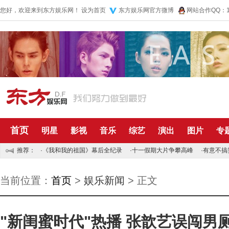
您好，欢迎来到东方娱乐网！
设为首页
东方娱乐网官方微博
网站合作QQ：10
首页
明星
影视
音乐
综艺
演出
图片
专
推荐：
·
《我和我的祖国》幕后全纪录
·
十一假期大片争攀高峰
·
有意不搞
当前位置：
首页
>
娱乐新闻
> 正文
"新闺蜜时代"热播 张歆艺误闯男