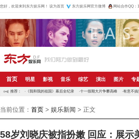
您好，欢迎来到东方娱乐网！
设为首页
东方娱乐网官方微博
网站合作QQ：10
首页
明星
影视
音乐
综艺
演出
图片
专
推荐：
·
《我和我的祖国》幕后全纪录
·
十一假期大片争攀高峰
·
有意不搞
当前位置：
首页
>
娱乐新闻
> 正文
58岁刘晓庆被指扮嫩 回应：展示