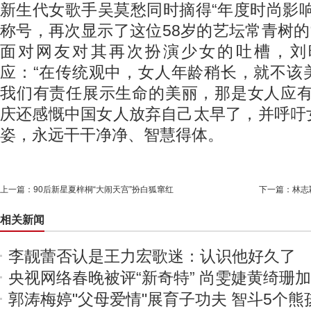
新生代女歌手吴莫愁同时摘得“年度时尚影
称号，再次显示了这位58岁的艺坛常青树的
面对网友对其再次扮演少女的吐槽，刘
应：“在传统观中，女人年龄稍长，就不该
我们有责任展示生命的美丽，那是女人应有
庆还感慨中国女人放弃自己太早了，并呼吁
姿，永远干干净净、智慧得体。
上一篇：
90后新星夏梓桐“大闹天宫”扮白狐窜红
下一篇：
林志
相关新闻
李靓蕾否认是王力宏歌迷：认识他好久了
央视网络春晚被评“新奇特” 尚雯婕黄绮珊
郭涛梅婷"父母爱情"展育子功夫 智斗5个熊