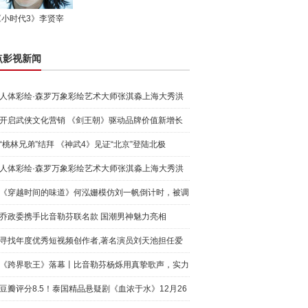
《小时代3》李贤宰
点影视新闻
人体彩绘·森罗万象彩绘艺术大师张淇淼上海大秀洪
荒宇宙
开启武侠文化营销 《剑王朝》驱动品牌价值新增长
“桃林兄弟”结拜 《神武4》见证“北京”登陆北极
人体彩绘·森罗万象彩绘艺术大师张淇淼上海大秀洪
荒宇宙
《穿越时间的味道》何泓姗模仿刘一帆倒计时，被调
侃“学人
乔政委携手比音勒芬联名款 国潮男神魅力亮相
寻找年度优秀短视频创作者,著名演员刘天池担任爱
奇艺号"奇
《跨界歌王》落幕丨比音勒芬杨烁用真挚歌声，实力
圈粉!
豆瓣评分8.5！泰国精品悬疑剧《血浓于水》12月26