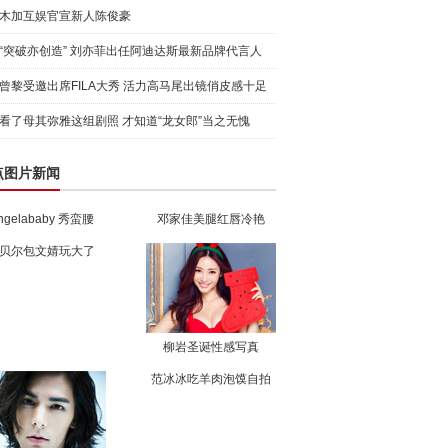
木加互娱官宣新人陈俊豪
“突破亦创造” 刘亦菲出任阿迪达斯最新品牌代言人
引爆
曾黎受邀出席FILA大秀 活力高马尾出镜俏皮感十足
看了母其弥雅这组剧照 才知道“龙女郎”当之无愧
点图片新闻
ngelababy 秀蛮腰
邓家佳美腿红唇冷艳
贝尔包文婧玩大了
柳岩圣诞性感写真
范冰冰吃羊肉泡馍自拍