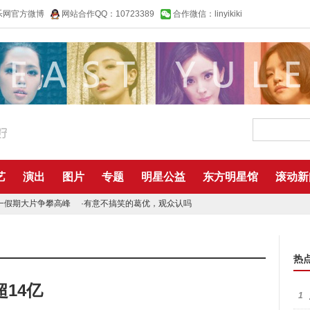
乐网官方微博
网站合作QQ：10723389
合作微信：linyikiki
艺
演出
图片
专题
明星公益
东方明星馆
滚动新
一假期大片争攀高峰
·
有意不搞笑的葛优，观众认吗
热
14亿
1