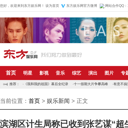
您好，欢迎来到东方娱乐网！
设为首页
东方娱乐网官方微博
网站合作QQ：1
首页
明星
影视
音乐
综艺
演出
图片
专
推荐：
·
《我和我的祖国》幕后全纪录
·
十一假期大片争攀高峰
·
有意不搞
当前位置：
首页
>
娱乐新闻
> 正文
滨湖区计生局称已收到张艺谋“超