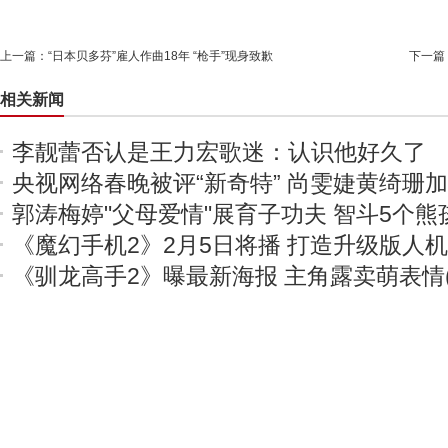
上一篇：
“日本贝多芬”雇人作曲18年 “枪手”现身致歉
下一篇
相关新闻
李靓蕾否认是王力宏歌迷：认识他好久了
央视网络春晚被评“新奇特” 尚雯婕黄绮珊
郭涛梅婷"父母爱情"展育子功夫 智斗5个熊
《魔幻手机2》2月5日将播 打造升级版人
《驯龙高手2》曝最新海报 主角露卖萌表情(