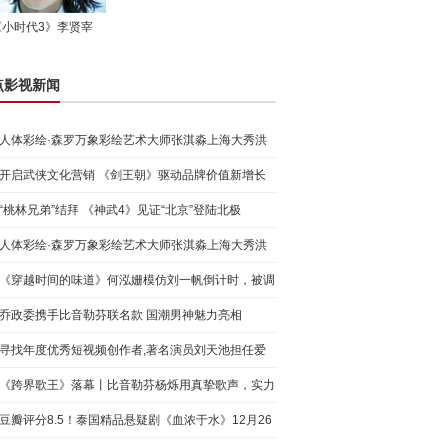
《小时代3》李贤宰
点影视新闻
人体彩绘·森罗万象彩绘艺术大师张淇淼上海大秀洪
荒宇宙
开启武侠文化营销 《剑王朝》驱动品牌价值新增长
“桃林兄弟”结拜 《神武4》见证“北京”登陆北极
人体彩绘·森罗万象彩绘艺术大师张淇淼上海大秀洪
荒宇宙
《穿越时间的味道》何泓姗模仿刘一帆倒计时，被调
侃“学人
乔政委携手比音勒芬联名款 国潮男神魅力亮相
寻找年度优秀短视频创作者,著名演员刘天池担任爱
奇艺号"奇
《跨界歌王》落幕丨比音勒芬杨烁用真挚歌声，实力
圈粉!
豆瓣评分8.5！泰国精品悬疑剧《血浓于水》12月26