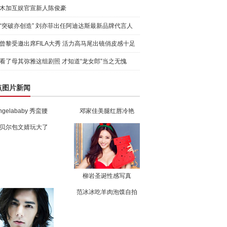
木加互娱官宣新人陈俊豪
“突破亦创造” 刘亦菲出任阿迪达斯最新品牌代言人
引爆
曾黎受邀出席FILA大秀 活力高马尾出镜俏皮感十足
看了母其弥雅这组剧照 才知道“龙女郎”当之无愧
点图片新闻
ngelababy 秀蛮腰
邓家佳美腿红唇冷艳
贝尔包文婧玩大了
柳岩圣诞性感写真
范冰冰吃羊肉泡馍自拍