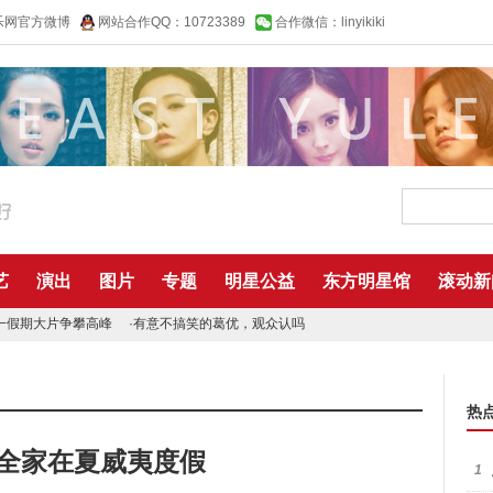
乐网官方微博
网站合作QQ：10723389
合作微信：linyikiki
艺
演出
图片
专题
明星公益
东方明星馆
滚动新
一假期大片争攀高峰
·
有意不搞笑的葛优，观众认吗
热
曝全家在夏威夷度假
1