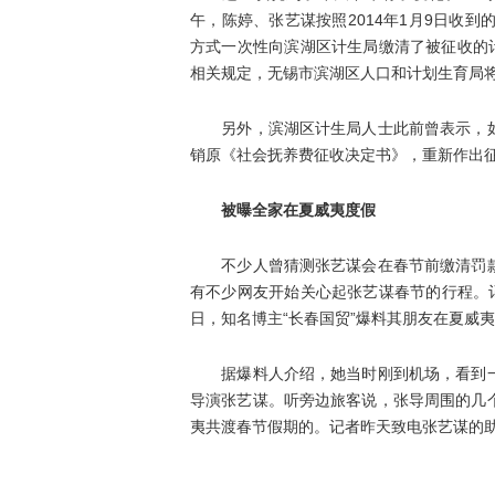
午，陈婷、张艺谋按照2014年1月9日收
方式一次性向滨湖区计生局缴清了被征收的
相关规定，无锡市滨湖区人口和计划生育局将
另外，滨湖区计生局人士此前曾表示，如
销原《社会抚养费征收决定书》，重新作出
被曝全家在夏威夷度假
不少人曾猜测张艺谋会在春节前缴清罚款
有不少网友开始关心起张艺谋春节的行程。
日，知名博主“长春国贸”爆料其朋友在夏威
据爆料人介绍，她当时刚到机场，看到一
导演张艺谋。听旁边旅客说，张导周围的几
夷共渡春节假期的。记者昨天致电张艺谋的