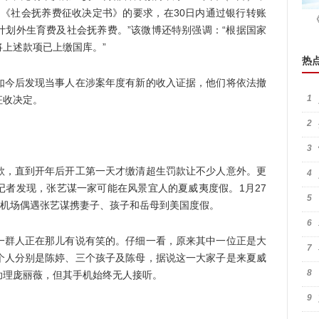
到的《社会抚养费征收决定书》的要求，在30日内通过银行转账
计划外生育费及社会抚养费。”该微博还特别强调：“根据国家
上述款项已上缴国库。”
热
今后发现当事人在涉案年度有新的收入证据，他们将依法撤
1
征收决定。
2
3
，直到开年后开工第一天才缴清超生罚款让不少人意外。更
4
记者发现，张艺谋一家可能在风景宜人的夏威夷度假。1月27
5
夷机场偶遇张艺谋携妻子、孩子和岳母到美国度假。
6
群人正在那儿有说有笑的。仔细一看，原来其中一位正是大
7
个人分别是陈婷、三个孩子及陈母，据说这一大家子是来夏威
8
助理庞丽薇，但其手机始终无人接听。
9