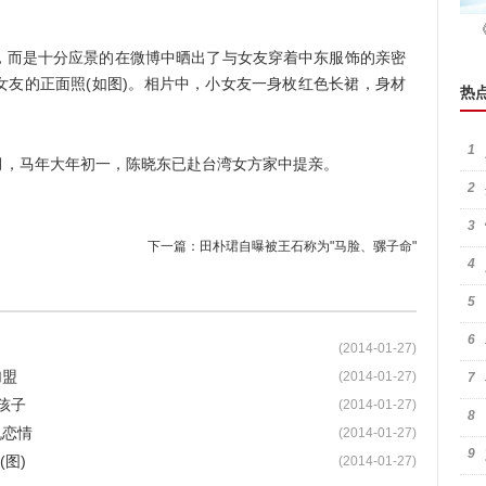
而是十分应景的在微博中晒出了与女友穿着中东服饰的亲密
女友的正面照(如图)。相片中，小女友一身枚红色长裙，身材
热
1
，马年大年初一，陈晓东已赴台湾女方家中提亲。
2
3
下一篇：
田朴珺自曝被王石称为"马脸、骡子命"
4
5
6
(2014-01-27)
加盟
(2014-01-27)
7
孩子
(2014-01-27)
8
机恋情
(2014-01-27)
9
图)
(2014-01-27)