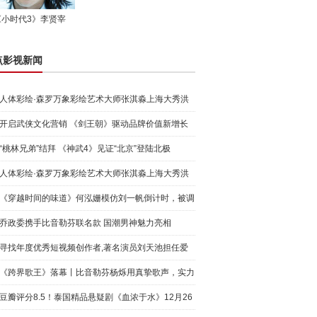
《小时代3》李贤宰
点影视新闻
人体彩绘·森罗万象彩绘艺术大师张淇淼上海大秀洪
荒宇宙
开启武侠文化营销 《剑王朝》驱动品牌价值新增长
“桃林兄弟”结拜 《神武4》见证“北京”登陆北极
人体彩绘·森罗万象彩绘艺术大师张淇淼上海大秀洪
荒宇宙
《穿越时间的味道》何泓姗模仿刘一帆倒计时，被调
侃“学人
乔政委携手比音勒芬联名款 国潮男神魅力亮相
寻找年度优秀短视频创作者,著名演员刘天池担任爱
奇艺号"奇
《跨界歌王》落幕丨比音勒芬杨烁用真挚歌声，实力
圈粉!
豆瓣评分8.5！泰国精品悬疑剧《血浓于水》12月26