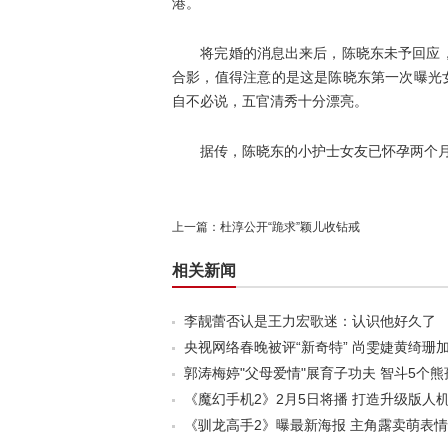
港。
将完婚的消息出来后，陈晓东未予回应，
合影，值得注意的是这是陈晓东第一次曝光
自不必说，五官清秀十分漂亮。
据传，陈晓东的小护士女友已怀孕两个月
上一篇：
杜淳公开“跪求”颖儿收钻戒
相关新闻
李靓蕾否认是王力宏歌迷：认识他好久了
央视网络春晚被评“新奇特” 尚雯婕黄绮珊
郭涛梅婷"父母爱情"展育子功夫 智斗5个熊
《魔幻手机2》2月5日将播 打造升级版人
《驯龙高手2》曝最新海报 主角露卖萌表情(