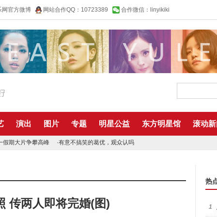
乐网官方微博
网站合作QQ：10723389
合作微信：linyikiki
艺
演出
图片
专题
明星公益
东方明星馆
滚动新
一假期大片争攀高峰
·
有意不搞笑的葛优，观众认吗
热
 传两人即将完婚(图)
1