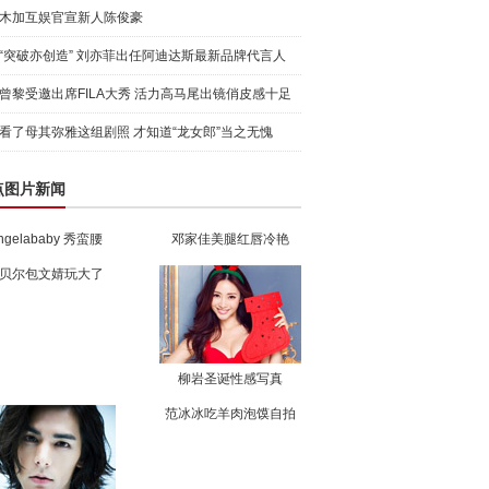
木加互娱官宣新人陈俊豪
“突破亦创造” 刘亦菲出任阿迪达斯最新品牌代言人
引爆
曾黎受邀出席FILA大秀 活力高马尾出镜俏皮感十足
看了母其弥雅这组剧照 才知道“龙女郎”当之无愧
点图片新闻
ngelababy 秀蛮腰
邓家佳美腿红唇冷艳
贝尔包文婧玩大了
柳岩圣诞性感写真
范冰冰吃羊肉泡馍自拍