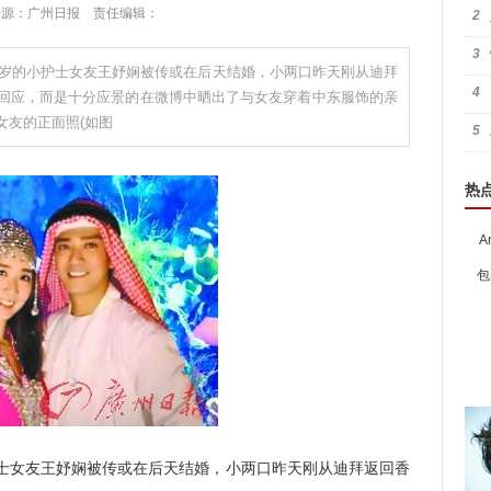
:23 来源：广州日报 责任编辑：
2
3
12岁的小护士女友王妤娴被传或在后天结婚，小两口昨天刚从迪拜
4
回应，而是十分应景的在微博中晒出了与女友穿着中东服饰的亲
女友的正面照(如图
5
热
A
包
士女友王妤娴被传或在后天结婚，小两口昨天刚从迪拜返回香