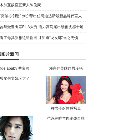
木加互娱官宣新人陈俊豪
“突破亦创造” 刘亦菲出任阿迪达斯最新品牌代言人
引爆
曾黎受邀出席FILA大秀 活力高马尾出镜俏皮感十足
看了母其弥雅这组剧照 才知道“龙女郎”当之无愧
点图片新闻
ngelababy 秀蛮腰
邓家佳美腿红唇冷艳
贝尔包文婧玩大了
柳岩圣诞性感写真
范冰冰吃羊肉泡馍自拍