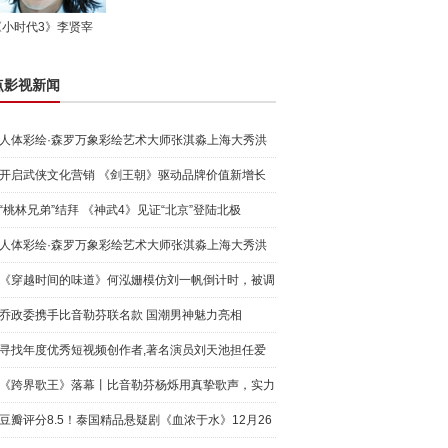
《小时代3》李贤宰
点影视新闻
人体彩绘·森罗万象彩绘艺术大师张淇淼上海大秀洪
荒宇宙
开启武侠文化营销 《剑王朝》驱动品牌价值新增长
“桃林兄弟”结拜 《神武4》见证“北京”登陆北极
人体彩绘·森罗万象彩绘艺术大师张淇淼上海大秀洪
荒宇宙
《穿越时间的味道》何泓姗模仿刘一帆倒计时，被调
侃“学人
乔政委携手比音勒芬联名款 国潮男神魅力亮相
寻找年度优秀短视频创作者,著名演员刘天池担任爱
奇艺号"奇
《跨界歌王》落幕丨比音勒芬杨烁用真挚歌声，实力
圈粉!
豆瓣评分8.5！泰国精品悬疑剧《血浓于水》12月26