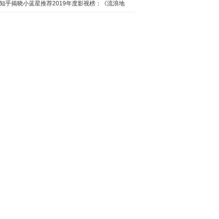
日西瓜视
知乎揭晓小蓝星推荐2019年度影视榜：《流浪地
球》最热