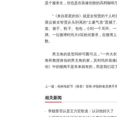
是个服务生，但也是在装修别致的高档咖啡
“《来自星星的你》就是全智贤的个人时装
观众被全智贤从头到尾的“土豪气质”震撼
套、裙子、鞋子、包包，小到一个耳环、一
牌。一位微博时尚大V应粉丝要求，在微博上
数。
男主角的造型同样可圈可点，“一件大衣让
角和教授身份的男主角的家，其时尚的装修
你》中的楼阁不是本来就有的，而是我们花了
上一篇：
柏林电影节《推拿》首映 伊能静秦昊携手
相关新闻
李靓蕾否认是王力宏歌迷：认识他好久了