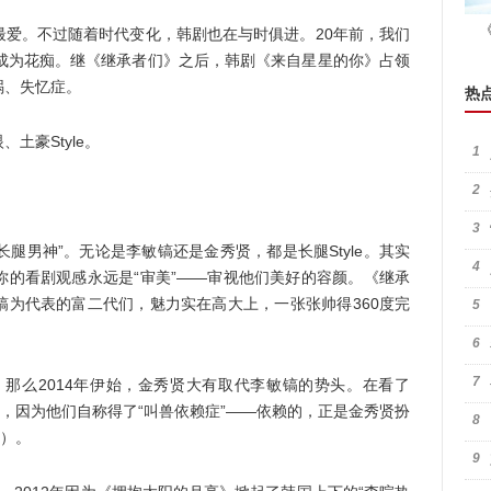
。不过随着时代变化，韩剧也在与时俱进。20年前，我们
剧成为花痴。继《继承者们》之后，韩剧《来自星星的你》占领
祸、失忆症。
热
豪Style。
1
2
3
腿男神”。无论是李敏镐还是金秀贤，都是长腿Style。其实
4
你的看剧观感永远是“审美”——审视他们美好的容颜。《继承
镐为代表的富二代们，魅力实在高大上，一张张帅得360度完
5
6
7
那么2014年伊始，金秀贤大有取代李敏镐的势头。在看了
”，因为他们自称得了“叫兽依赖症”——依赖的，正是金秀贤扮
8
称）。
9