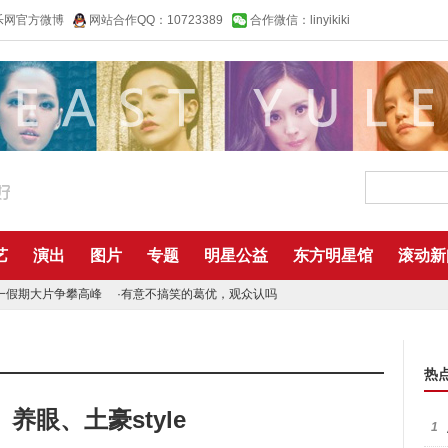
乐网官方微博
网站合作QQ：10723389
合作微信：linyikiki
艺
演出
图片
专题
明星公益
东方明星馆
滚动新
一假期大片争攀高峰
·
有意不搞笑的葛优，观众认吗
热
养眼、土豪style
1