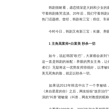
韩剧很耐看，虐恋情深是大妈和少女的最爱
守着韩剧痛哭流涕。20年后，我们守着韩
热门话题榜。曾经，韩剧有三宝：癌症、车
今时今日，韩剧又有新三宝：长腿、养眼、土
1 主角高富帅+白富美 秒杀一切
如今，说起韩国“欧巴”，大家都会谈到“长
这一直是韩剧的标配：养眼的男女主角，让
者们》无疑将这一优势发挥得很好，以李敏
美无死角的脸，就足以秒杀一切。
如果说2013年韩流中出了一个李敏镐，
《来自星星的你》之后，网友纷纷“放弃治疗
演的“叫兽”都敏俊（叫兽，网友对教授的昵