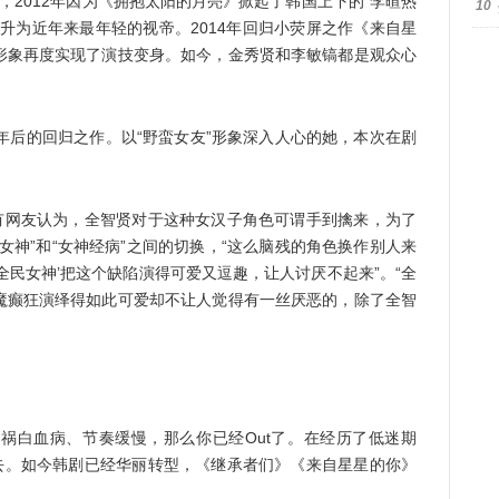
，2012年因为《拥抱太阳的月亮》掀起了韩国上下的“李暄热
10
升为近年来最年轻的视帝。2014年回归小荧屏之作《来自星
形象再度实现了演技变身。如今，金秀贤和李敏镐都是观众心
后的回归之作。以“野蛮女友”形象深入人心的她，本次在剧
网友认为，全智贤对于这种女汉子角色可谓手到擒来，为了
女神”和“女神经病”之间的切换，“这么脑残的角色换作别人来
全民女神’把这个缺陷演得可爱又逗趣，让人讨厌不起来”。“全
魔癫狂演绎得如此可爱却不让人觉得有一丝厌恶的，除了全智
白血病、节奏缓慢，那么你已经Out了。在经历了低迷期
过去。如今韩剧已经华丽转型，《继承者们》《来自星星的你》