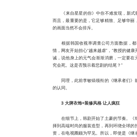
《来自星星的你》中你不难发现，新式韩剧
而且，最重要的是，它足够精致、足够华丽
的画面当然不会排斥。
根据韩国收视率调查公司方面数据，都敏
情，网友开始担心“越来越虐”，“教授的健
诫，说他身上的元气会渐渐消磨，一定要在
究会死。这是否预示着悲剧的结尾？”
同理，此前李敏镐领衔的《继承者们》能
的认同。
3 大牌衣饰+装修风格 让人疯狂
在细节上，韩剧开始了土豪的节奏。《继
择到高端时尚的服装造型，再到环绕全球的
资，在电视圈颇为罕见。所以，即使是《继