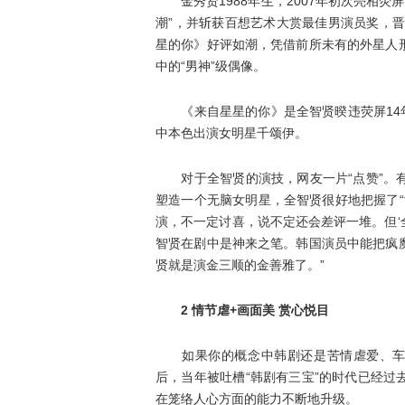
金秀贤1988年生，2007年初次亮相荧屏
潮”，并斩获百想艺术大赏最佳男演员奖，晋
星的你》好评如潮，凭借前所未有的外星人
中的“男神”级偶像。
《来自星星的你》是全智贤暌违荧屏14年
中本色出演女明星千颂伊。
对于全智贤的演技，网友一片“点赞”。有
塑造一个无脑女明星，全智贤很好地把握了“
演，不一定讨喜，说不定还会差评一堆。但‘
智贤在剧中是神来之笔。韩国演员中能把疯
贤就是演金三顺的金善雅了。”
2 情节虐+画面美 赏心悦目
如果你的概念中韩剧还是苦情虐爱、车祸
后，当年被吐槽“韩剧有三宝”的时代已经
在笼络人心方面的能力不断地升级。