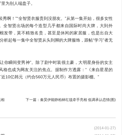
厅里为别人端盘子。
秀啊！”“全智贤衣服贵到没朋友。”从第一集开始，很多女性
了。全智贤出场的每个造型几乎都来自国际时尚大牌，大到外
根发带，莫不精致名贵，甚至是休闲的家居服，也是出自大
分析起每一集中全智贤从头到脚的大牌服饰，跟帖“学习”者无
你瞬间变男神”。除了剧中时装很土豪，大明星身份的女主
风格也成为网友关注的焦点。据制作方透露：“《来自星星的
近10亿韩元（约合560万元人民币）布置的摄影棚。”
亮相
下一篇：
秦昊伊能静柏林红毯牵手亮相 低调承认恋情(图)
(2014-01-27)