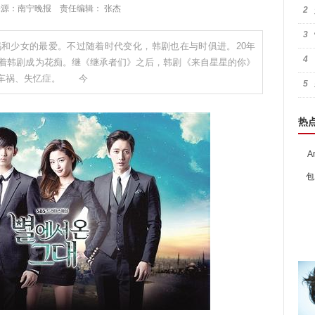
:31 来源：南宁晚报 责任编辑： 张杰
2
3
和少女的最爱。不过随着时代变化，韩剧也在与时俱进。20年
4
守着韩剧成为花痴。继《继承者们》之后，韩剧《来自星星的你》
、车祸、失忆症。 今
5
热
A
包