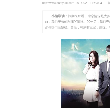
http://www.eastyule.com
2014-02-11 16:34
小编导读：
韩剧很耐看，虐恋情深是大妈
前，我们守着韩剧痛哭流涕。20年后，我们
占领热门话题榜。曾经，韩剧有三宝：癌症