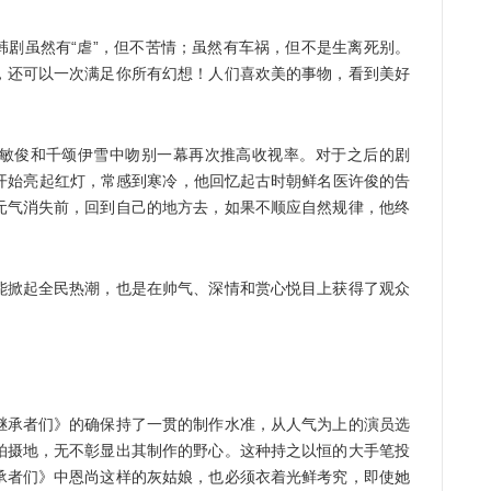
虽然有“虐”，但不苦情；虽然有车祸，但不是生离死别。
，还可以一次满足你所有幻想！人们喜欢美的事物，看到美好
俊和千颂伊雪中吻别一幕再次推高收视率。对于之后的剧
康开始亮起红灯，常感到寒冷，他回忆起古时朝鲜名医许俊的告
元气消失前，回到自己的地方去，如果不顺应自然规律，他终
掀起全民热潮，也是在帅气、深情和赏心悦目上获得了观众
承者们》的确保持了一贯的制作水准，从人气为上的演员选
拍摄地，无不彰显出其制作的野心。这种持之以恒的大手笔投
承者们》中恩尚这样的灰姑娘，也必须衣着光鲜考究，即使她