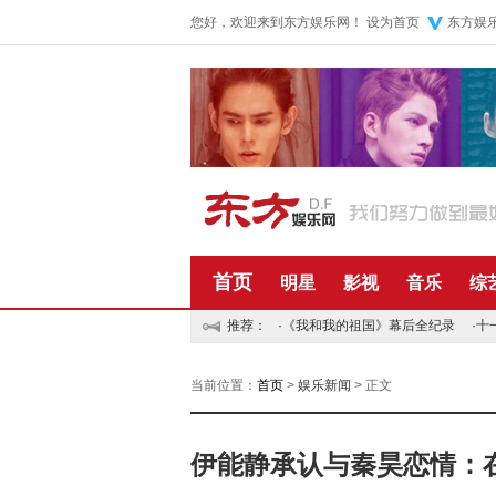
您好，欢迎来到东方娱乐网！
设为首页
东方娱
首页
明星
影视
音乐
综
推荐：
·
《我和我的祖国》幕后全纪录
·
十
当前位置：
首页
>
娱乐新闻
> 正文
伊能静承认与秦昊恋情：在