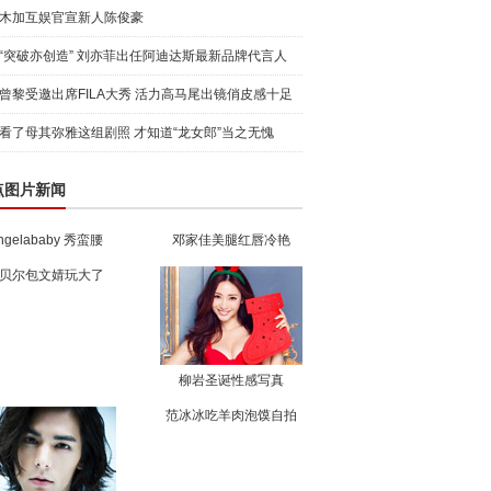
木加互娱官宣新人陈俊豪
“突破亦创造” 刘亦菲出任阿迪达斯最新品牌代言人
引爆
曾黎受邀出席FILA大秀 活力高马尾出镜俏皮感十足
看了母其弥雅这组剧照 才知道“龙女郎”当之无愧
点图片新闻
ngelababy 秀蛮腰
邓家佳美腿红唇冷艳
贝尔包文婧玩大了
柳岩圣诞性感写真
范冰冰吃羊肉泡馍自拍