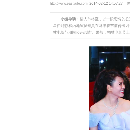
http://www.eastyule.com
2014-02-12 14:57
小编导读：
情人节将至，以一段恋情的公
星伊能静和内地演员秦昊在马年春节前传出因
林电影节期间公开恋情”。果然，柏林电影