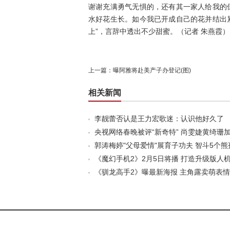
谢谢充满勇气无惧的，还有其一家人给我的
水好花生长。如今我已开成自己的花并结出
上”，言辞中透出不少甜蜜。（记者 朱燕霞）
上一篇：
曝阿雅将赴美产子办登记(图)
相关新闻
李靓蕾否认是王力宏歌迷：认识他好久了
央视网络春晚被评“新奇特” 尚雯婕黄绮珊
郭涛梅婷"父母爱情"展育子功夫 智斗5个熊
《魔幻手机2》2月5日将播 打造升级版人
《驯龙高手2》曝最新海报 主角露卖萌表情(