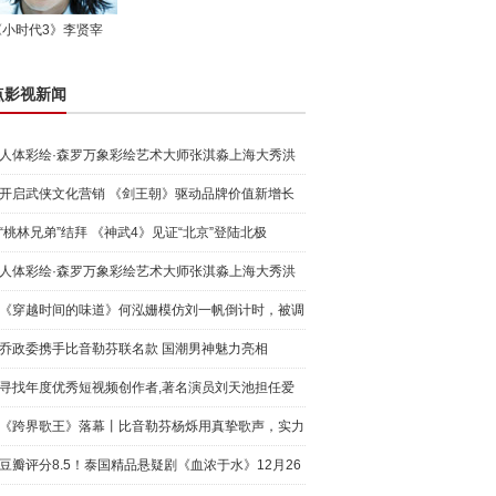
《小时代3》李贤宰
点影视新闻
人体彩绘·森罗万象彩绘艺术大师张淇淼上海大秀洪
荒宇宙
开启武侠文化营销 《剑王朝》驱动品牌价值新增长
“桃林兄弟”结拜 《神武4》见证“北京”登陆北极
人体彩绘·森罗万象彩绘艺术大师张淇淼上海大秀洪
荒宇宙
《穿越时间的味道》何泓姗模仿刘一帆倒计时，被调
侃“学人
乔政委携手比音勒芬联名款 国潮男神魅力亮相
寻找年度优秀短视频创作者,著名演员刘天池担任爱
奇艺号"奇
《跨界歌王》落幕丨比音勒芬杨烁用真挚歌声，实力
圈粉!
豆瓣评分8.5！泰国精品悬疑剧《血浓于水》12月26