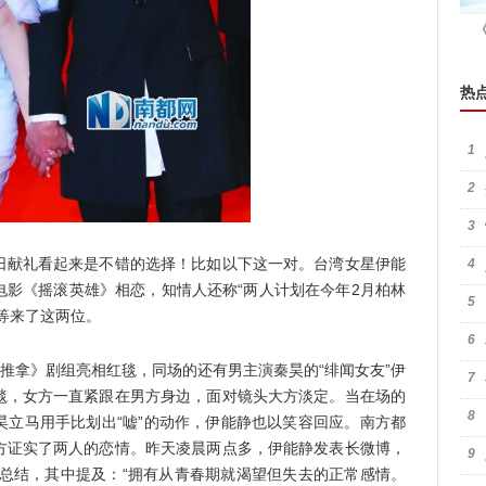
热
1
2
3
献礼看起来是不错的选择！比如以下这一对。台湾女星伊能
4
电影《摇滚英雄》相恋，知情人还称“两人计划在今年2月柏林
5
等来了这两位。
6
推拿》剧组亮相红毯，同场的还有男主演秦昊的“绯闻女友”伊
7
毯，女方一直紧跟在男方身边，面对镜头大方淡定。当在场的
8
昊立马用手比划出“嘘”的动作，伊能静也以笑容回应。南方都
方证实了两人的恋情。昨天凌晨两点多，伊能静发表长微博，
9
和总结，其中提及：“拥有从青春期就渴望但失去的正常感情。