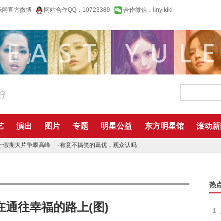
乐网官方微博
网站合作QQ：10723389
合作微信：linyikiki
艺
演出
图片
专题
明星公益
东方明星馆
滚动新
一假期大片争攀高峰
·
有意不搞笑的葛优，观众认吗
热
通往幸福的路上(图)
1