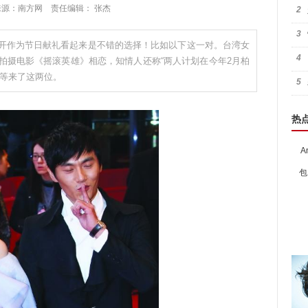
:27 来源：南方网 责任编辑： 张杰
2
3
开作为节日献礼看起来是不错的选择！比如以下这一对。台湾女
4
拍摄电影《摇滚英雄》相恋，知情人还称“两人计划在今年2月柏
节上等来了这两位。
5
热
A
包