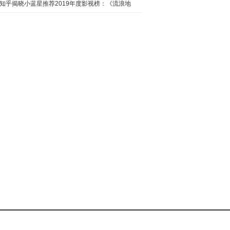
日西瓜视
知乎揭晓小蓝星推荐2019年度影视榜：《流浪地
球》最热