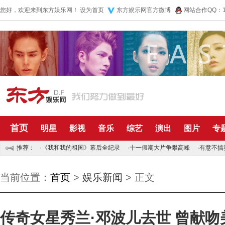
您好，欢迎来到东方娱乐网！
设为首页
东方娱乐网官方微博
网站合作QQ：10
首页
明星
影视
音乐
综艺
演出
图片
专
推荐：
·
《我和我的祖国》幕后全纪录
·
十一假期大片争攀高峰
·
有意不搞
当前位置：
首页
>
娱乐新闻
> 正文
传奇女星秀兰·邓波儿去世 曾献吻