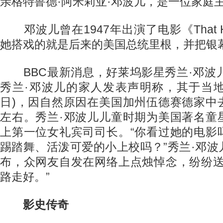
亲格特鲁德·阿米莉亚·邓波儿，是一位家庭
邓波儿曾在1947年出演了电影《That Hag
她搭戏的就是后来的美国总统里根，并把银
BBC最新消息，好莱坞影星秀兰·邓波儿
秀兰·邓波儿的家人发表声明称，其于当地
日)，因自然原因在美国加州伍德赛德家中
左右。秀兰·邓波儿儿童时期为美国著名童
上第一位女礼宾司司长。“你看过她的电影
踢踏舞、活泼可爱的小上校吗？”秀兰·邓
布，众网友自发在网络上点烛悼念，纷纷送
路走好。”
影史传奇