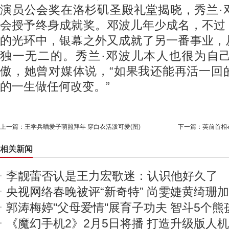
演员公会奖在洛杉矶圣殿礼堂揭晓，秀兰·
会授予终身成就奖。邓波儿年少成名，不过
的光环中，银幕之外又成就了另一番事业，
独一无二的。秀兰·邓波儿本人也很为自
傲，她曾对媒体说，“如果我还能再活一回
的一生做任何改变。”
上一篇：
王学兵晒爱子萌照拜年 穿白衣活泼可爱(图)
下一篇：
英前首相
相关新闻
李靓蕾否认是王力宏歌迷：认识他好久了
央视网络春晚被评“新奇特” 尚雯婕黄绮珊
郭涛梅婷"父母爱情"展育子功夫 智斗5个熊
《魔幻手机2》2月5日将播 打造升级版人