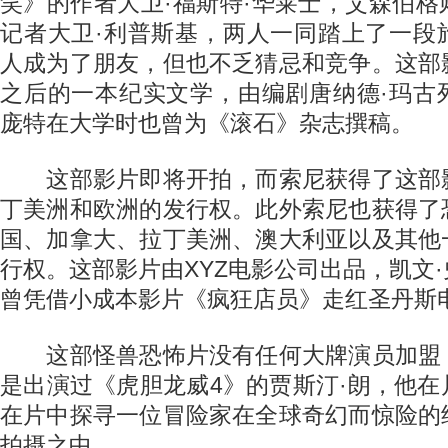
笑》的作者大卫·福斯特·华莱士，艾森伯
记者大卫·利普斯基，两人一同踏上了一段
人成为了朋友，但也不乏猜忌和竞争。这部
之后的一本纪实文学，由编剧唐纳德·玛古
庞特在大学时也曾为《滚石》杂志撰稿。
这部影片即将开拍，而索尼获得了这部
丁美洲和欧洲的发行权。此外索尼也获得了
国、加拿大、拉丁美洲、澳大利亚以及其他
行权。这部影片由XYZ电影公司出品，凯文
曾凭借小成本影片《疯狂店员》走红圣丹斯
这部怪兽恐怖片没有任何大牌演员加盟
是出演过《虎胆龙威4》的贾斯汀·朗，他
在片中探寻一位冒险家在全球奇幻而惊险的
拍摄之中。