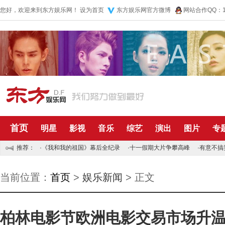
您好，欢迎来到东方娱乐网！
设为首页
东方娱乐网官方微博
网站合作QQ：10
首页
明星
影视
音乐
综艺
演出
图片
专
推荐：
·
《我和我的祖国》幕后全纪录
·
十一假期大片争攀高峰
·
有意不搞
当前位置：
首页
>
娱乐新闻
> 正文
柏林电影节欧洲电影交易市场升