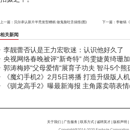
上一篇：
贝尔承认新片半秃发型糟糕 做鬼脸吐舌搞怪(图)
下一篇：
李敏镐《
相关新闻
李靓蕾否认是王力宏歌迷：认识他好久了
央视网络春晚被评“新奇特” 尚雯婕黄绮珊
郭涛梅婷"父母爱情"展育子功夫 智斗5个熊
《魔幻手机2》2月5日将播 打造升级版人
《驯龙高手2》曝最新海报 主角露卖萌表情(
关于我们
|
广告服务
|
联系方式
|
诚聘英才
|
版权声明
|
Copyright@2014-2020 Eastyule Corporation,