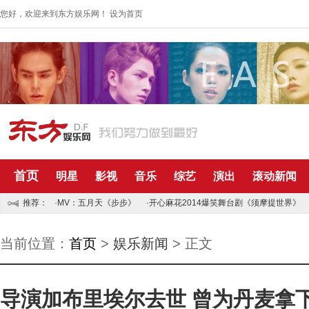
您好，欢迎来到东方娱乐网！
设为首页
首页
明星
影视
音乐
综艺
演出
滚动新闻
推荐：
·MV：五月天《步步》
·开心麻花2014爆笑舞台剧《须摩提世界》
当前位置：
首页
>
娱乐新闻
> 正文
导演加布里埃尔去世 曾为丹麦拿