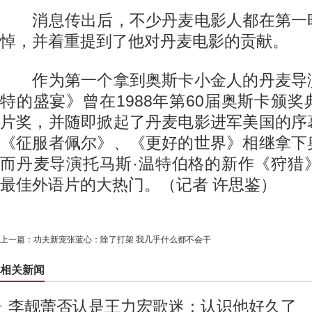
消息传出后，不少丹麦电影人都在第一
悼，并着重提到了他对丹麦电影的贡献。
作为第一个拿到奥斯卡小金人的丹麦导
特的盛宴》曾在1988年第60届奥斯卡颁
片奖，并随即掀起了丹麦电影进军美国的序
《征服者佩尔》、《更好的世界》相继拿下
而丹麦导演托马斯·温特伯格的新作《狩猎
最佳外语片的大热门。（记者 许思鉴）
上一篇：
功夫新宠张蓝心：除了打架 我几乎什么都不会干
相关新闻
李靓蕾否认是王力宏歌迷：认识他好久了