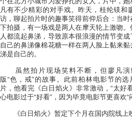
个在北方小城市为爱挣扎的女人，片中，她
凡有不少精彩的对手戏。昨天，桂纶镁和
访，聊起拍片时的趣事笑得前仰后合：当时
下拍摄，有一场戏是两人在摩天轮上激吻。
人都流起鼻涕，导致原本很浪漫的情节变成
自己的鼻涕像棉花糖一样在两人脸上黏来黏
涕是自己的。
虽然拍片现场笑料不断，但廖凡演
版“色，戒”的故事。此前柏林电影节的选片
片，他看完《白日焰火》非常激动，“太好
心电影过于“好看”，因为毕竟电影节更喜欢“
《白日焰火》暂定下个月在国内院线上映。