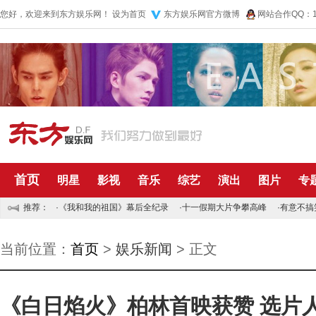
您好，欢迎来到东方娱乐网！
设为首页
东方娱乐网官方微博
网站合作QQ：10
首页
明星
影视
音乐
综艺
演出
图片
专
推荐：
·
《我和我的祖国》幕后全纪录
·
十一假期大片争攀高峰
·
有意不搞
当前位置：
首页
>
娱乐新闻
> 正文
《白日焰火》柏林首映获赞 选片人