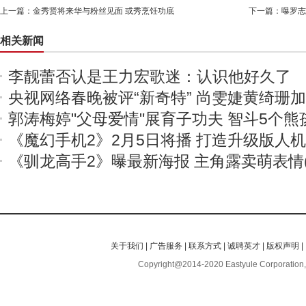
上一篇：
金秀贤将来华与粉丝见面 或秀烹饪功底
下一篇：
曝罗志
相关新闻
李靓蕾否认是王力宏歌迷：认识他好久了
央视网络春晚被评“新奇特” 尚雯婕黄绮珊
郭涛梅婷"父母爱情"展育子功夫 智斗5个熊
《魔幻手机2》2月5日将播 打造升级版人
《驯龙高手2》曝最新海报 主角露卖萌表情(
关于我们
|
广告服务
|
联系方式
|
诚聘英才
|
版权声明
|
Copyright@2014-2020 Eastyule Corporation,