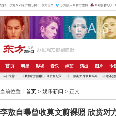
您好，欢迎来到东方娱乐网！
设为首页
东方娱乐网官方微博
网站合作QQ：10
首页
明星
影视
音乐
综艺
演出
图片
专
推荐：
·
《我和我的祖国》幕后全纪录
·
十一假期大片争攀高峰
·
有意不搞
当前位置：
首页
>
娱乐新闻
> 正文
李敖自曝曾收莫文蔚裸照 欣赏对方