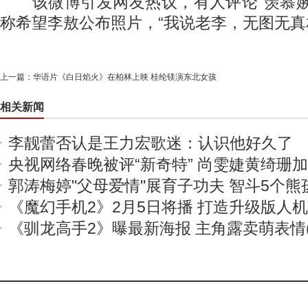
该微博引发网友热议，有人评论“羡慕嫉
称希望李敖公布照片，“我说老李，无图无真
上一篇：
华语片《白日焰火》在柏林上映 桂纶镁演东北女孩
相关新闻
李靓蕾否认是王力宏歌迷：认识他好久了
央视网络春晚被评“新奇特” 尚雯婕黄绮珊
郭涛梅婷"父母爱情"展育子功夫 智斗5个熊
《魔幻手机2》2月5日将播 打造升级版人
《驯龙高手2》曝最新海报 主角露卖萌表情(