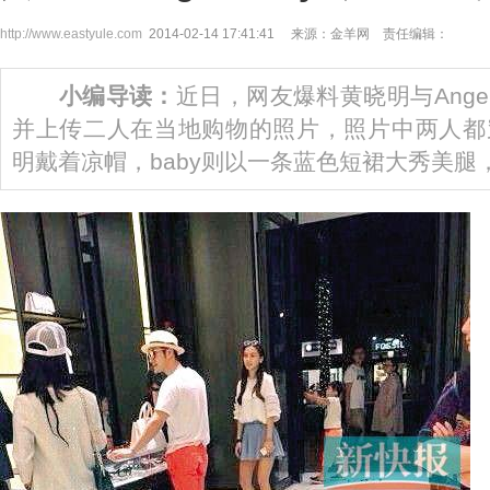
http://www.eastyule.com
2014-02-14 17:41:41 来源：金羊网 责任编辑：
小编导读：
近日，网友爆料黄晓明与Angel
并上传二人在当地购物的照片，照片中两人都
明戴着凉帽，baby则以一条蓝色短裙大秀美腿