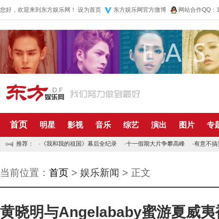
您好，欢迎来到东方娱乐网！
设为首页
东方娱乐网官方微博
网站合作QQ：10
首页
明星
影视
音乐
综艺
演出
图片
专
推荐：
·
《我和我的祖国》幕后全纪录
·
十一假期大片争攀高峰
·
有意不搞
当前位置：
首页
>
娱乐新闻
> 正文
黄晓明与Angelababy蜜游夏威夷