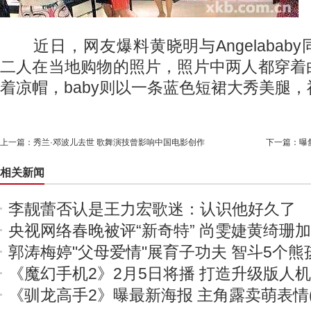
近日，网友爆料黄晓明与Angelabab
二人在当地购物的照片，照片中两人都穿着
着凉帽，baby则以一条蓝色短裙大秀美腿
上一篇：
秀兰·邓波儿去世 歌舞演技曾影响中国电影创作
下一篇：
曝
相关新闻
李靓蕾否认是王力宏歌迷：认识他好久了
央视网络春晚被评“新奇特” 尚雯婕黄绮珊
郭涛梅婷"父母爱情"展育子功夫 智斗5个熊
《魔幻手机2》2月5日将播 打造升级版人
《驯龙高手2》曝最新海报 主角露卖萌表情(