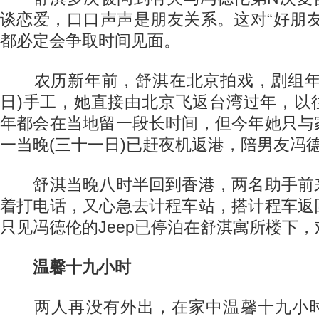
谈恋爱，口口声声是朋友关系。这对“好朋
都必定会争取时间见面。
农历新年前，舒淇在北京拍戏，剧组年
日)手工，她直接由北京飞返台湾过年，以
年都会在当地留一段长时间，但今年她只与
一当晚(三十一日)已赶夜机返港，陪男友冯
舒淇当晚八时半回到香港，两名助手前
着打电话，又心急去计程车站，搭计程车返
只见冯德伦的Jeep已停泊在舒淇寓所楼下
温馨十九小时
两人再没有外出，在家中温馨十九小时