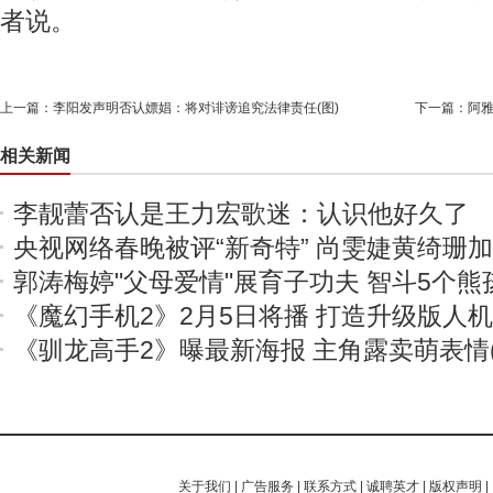
者说。
上一篇：
李阳发声明否认嫖娼：将对诽谤追究法律责任(图)
下一篇：
阿雅
相关新闻
李靓蕾否认是王力宏歌迷：认识他好久了
央视网络春晚被评“新奇特” 尚雯婕黄绮珊
郭涛梅婷"父母爱情"展育子功夫 智斗5个熊
《魔幻手机2》2月5日将播 打造升级版人
《驯龙高手2》曝最新海报 主角露卖萌表情(
关于我们
|
广告服务
|
联系方式
|
诚聘英才
|
版权声明
|