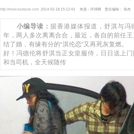
http://www.eastyule.com
2014-02-18 15:12:43 来源：环球网 责任编辑： 张杰
小编导读：
据香港媒体报道，舒淇与冯
年，两人多次离离合合，最近，各自的前任王
结了婚，有缘有分的“淇伦恋”又再死灰复燃
好！冯德伦将舒淇当正女皇服侍，日日送上门
和当司机，全天候随传