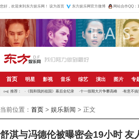
您好，欢迎来到东方娱乐网！
设为首页
东方娱乐网官方微博
网站合作QQ：10
首页
明星
影视
音乐
综艺
演出
图片
专
推荐：
·
《我和我的祖国》幕后全纪录
·
十一假期大片争攀高峰
·
有意不搞
当前位置：
首页
>
娱乐新闻
> 正文
舒淇与冯德伦被曝密会19小时 友人