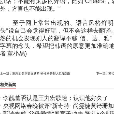
脏话；不能有太多的外语，比如‘Cheers’
外，方言也不能出现。”
至于网上常常出现的、语言风格鲜明的
头”说自己会觉得好玩，但不会这样去翻译
然的机会发现别人的翻译不够“信、达、雅
字幕的念头，希望把韩语的原意更加准确地
者 董小易)
上一篇：
王志文参演姜文新片 扮性格分裂大反派(图)
下一篇：
茜拉
相关新闻
李靓蕾否认是王力宏歌迷：认识他好久了
央视网络春晚被评“新奇特” 尚雯婕黄绮珊
郭涛梅婷"父母爱情"展育子功夫 智斗5个熊