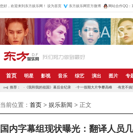
您好，欢迎来到东方娱乐网！
设为首页
东方娱乐网官方微博
网站合作QQ：10
首页
明星
影视
音乐
综艺
演出
图片
专
推荐：
·
《我和我的祖国》幕后全纪录
·
十一假期大片争攀高峰
·
有意不搞
当前位置：
首页
>
娱乐新闻
> 正文
国内字幕组现状曝光：翻译人员几