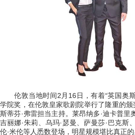
伦敦当地时间2月16日，有着“英国奥斯
学院奖，在伦敦皇家歌剧院举行了隆重的颁
斯蒂芬·弗雷担当主持。莱昂纳多·迪卡普里
吉丽娜·朱莉、乌玛·瑟曼、萨曼莎·巴克斯
伦·米伦等人悉数登场，明星规模堪比真正的