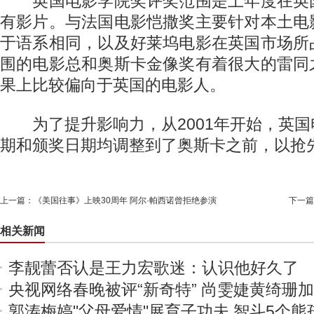
英国电影学院奖评奖范围是上年度在英
有影片。与法国电影恺撒奖主要针对本土电
于语系相同，以及好莱坞电影在英国市场所
围的电影总和奥斯卡金像奖有着很大的雷同
果上比较偏向于英国的电影人。
为了提升影响力，从2001年开始，英国
期和颁奖日期均调整到了奥斯卡之前，以抢
上一篇：
《美国往事》上映30周年 阿尔·帕西诺曾拒绝参演
下一篇
相关新闻
李靓蕾否认是王力宏歌迷：认识他好久了
央视网络春晚被评“新奇特” 尚雯婕黄绮珊
郭涛梅婷"父母爱情"展育子功夫 智斗5个熊