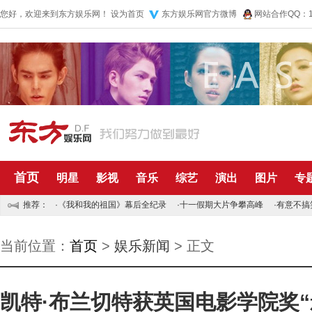
您好，欢迎来到东方娱乐网！
设为首页
东方娱乐网官方微博
网站合作QQ：10
首页
明星
影视
音乐
综艺
演出
图片
专
推荐：
·
《我和我的祖国》幕后全纪录
·
十一假期大片争攀高峰
·
有意不搞
当前位置：
首页
>
娱乐新闻
> 正文
凯特·布兰切特获英国电影学院奖“影