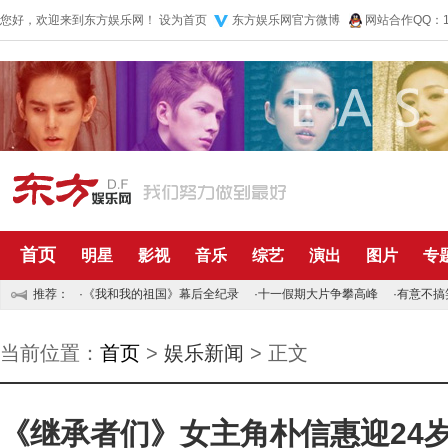
您好，欢迎来到东方娱乐网！
设为首页
东方娱乐网官方微博
网站合作QQ：10
首页
明星
影视
音乐
综艺
演出
图片
专
推荐：
·
《我和我的祖国》幕后全纪录
·
十一假期大片争攀高峰
·
有意不搞
当前位置：
首页
>
娱乐新闻
> 正文
《继承者们》女主角朴信惠迎24