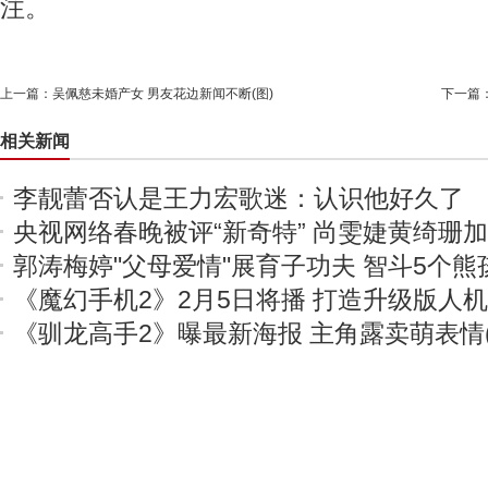
注。
上一篇：
吴佩慈未婚产女 男友花边新闻不断(图)
下一篇
相关新闻
李靓蕾否认是王力宏歌迷：认识他好久了
央视网络春晚被评“新奇特” 尚雯婕黄绮珊
郭涛梅婷"父母爱情"展育子功夫 智斗5个熊
《魔幻手机2》2月5日将播 打造升级版人
《驯龙高手2》曝最新海报 主角露卖萌表情(