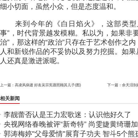
细小切面，虽然小众，但是态度温和。
来到今年的《白日焰火》，这部类型片
事”，时代背景越发模糊。私以为，如果非
治”，那这样的“政治”只存在于艺术创作之
人和新锐作品的不妥协以及努力挖掘。如果
人还真是激进派呢。
上一篇：
高凌风病逝 好友吴宗宪愿照顾其儿子(图)
下一篇：
余天泪别
相关新闻
李靓蕾否认是王力宏歌迷：认识他好久了
央视网络春晚被评“新奇特” 尚雯婕黄绮珊
郭涛梅婷"父母爱情"展育子功夫 智斗5个熊