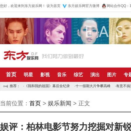
您好，欢迎来到东方娱乐网！
设为首页
东方娱乐网官方微博
网站合作QQ：10
首页
明星
影视
音乐
综艺
演出
图片
专
推荐：
·
《我和我的祖国》幕后全纪录
·
十一假期大片争攀高峰
·
有意不搞
当前位置：
首页
>
娱乐新闻
> 正文
娱评：柏林电影节努力挖掘对新