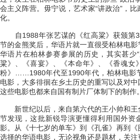
会主义阵营。毋宁说，艺术家“讲政治”，
化。
自1988年张艺谋的《红高粱》获颁第3
节的金熊奖后，华语片就一直很受柏林电影
华语片在柏林参赛参展的历史，其实甚少“
粱》、《喜宴》、《本命年》、《香魂女
粉》……1980年代至1990年代，柏林电
电影，大多徘徊在乡土历史的重写以及对中
这些电影也都来自国有制片厂体制下的制作
新世纪以后，来自第六代的王小帅和王
节发现，这批新锐导演更懂得利用国外资
影。从《十七岁的单车》到《孔雀》再到《
选择的华语电影，无论视角还是题材，关注