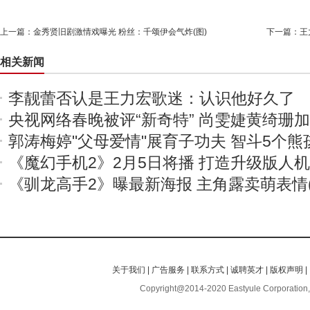
上一篇：
金秀贤旧剧激情戏曝光 粉丝：千颂伊会气炸(图)
下一篇：
王
相关新闻
李靓蕾否认是王力宏歌迷：认识他好久了
央视网络春晚被评“新奇特” 尚雯婕黄绮珊
郭涛梅婷"父母爱情"展育子功夫 智斗5个熊
《魔幻手机2》2月5日将播 打造升级版人
《驯龙高手2》曝最新海报 主角露卖萌表情(
关于我们
|
广告服务
|
联系方式
|
诚聘英才
|
版权声明
|
Copyright@2014-2020 Eastyule Corporation,