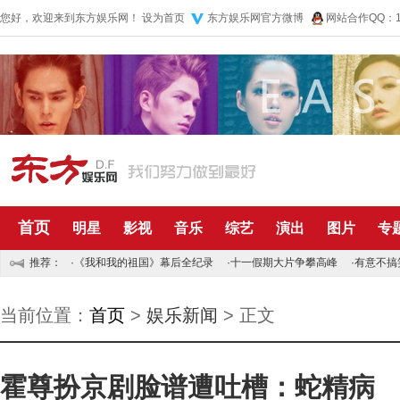
您好，欢迎来到东方娱乐网！
设为首页
东方娱乐网官方微博
网站合作QQ：10
首页
明星
影视
音乐
综艺
演出
图片
专
推荐：
·
《我和我的祖国》幕后全纪录
·
十一假期大片争攀高峰
·
有意不搞
当前位置：
首页
>
娱乐新闻
> 正文
霍尊扮京剧脸谱遭吐槽：蛇精病