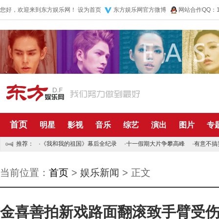
您好，欢迎来到东方娱乐网！
设为首页
东方娱乐网官方微博
网站合作QQ：10
首页
明星
影视
音乐
综艺
演出
图片
专
推荐：
·
《我和我的祖国》幕后全纪录
·
十一假期大片争攀高峰
·
有意不搞
当前位置：
首页
>
娱乐新闻
> 正文
金喜善拍新戏路面翻滚致手臂受