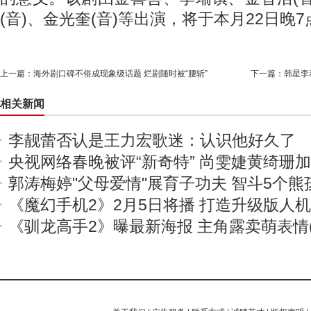
(音)、金光奎(音)等出演，将于本月22日晚7
上一篇：
海外剧口碑不俗成现象级话题 烂剧随时被“腰斩”
下一篇：
韩星李
相关新闻
李靓蕾否认是王力宏歌迷：认识他好久了
央视网络春晚被评“新奇特” 尚雯婕黄绮珊
郭涛梅婷"父母爱情"展育子功夫 智斗5个熊
《魔幻手机2》2月5日将播 打造升级版人
《驯龙高手2》曝最新海报 主角露卖萌表情(