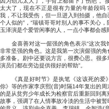
因为劲儿太大了，手臂上都留下了伤疤”。
太大了，现在不正是很有力量的年龄段吗
我，不让我受伤，但一旦进入到拍摄，他自
个人似的”，“瑞镇哥哥对别人的事不关心
玉泽演是个爱管闲事的人，一点小事都会感到
金喜善对这一倔强的角色表示“这次我
非常坚强的角色。这是我第一次演倔强的角
多准备。剧中还要说方言，很费心思。很多
演员们都在旁边提供很好的帮助”。
《真是好时节》是执笔《这该死的爱》
你》等的作家李庆熙(音)时隔14年复出的
的是从贫穷少年成长为检察官后重新回到离
故事，强调了在人情事故冷淡的生活中被暂
的意义。该剧由金喜善、李瑞镇、金智浩(