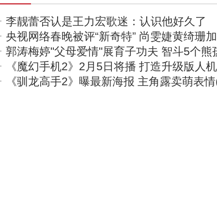
李靓蕾否认是王力宏歌迷：认识他好久了
央视网络春晚被评“新奇特” 尚雯婕黄绮珊
郭涛梅婷"父母爱情"展育子功夫 智斗5个熊
《魔幻手机2》2月5日将播 打造升级版人
《驯龙高手2》曝最新海报 主角露卖萌表情(