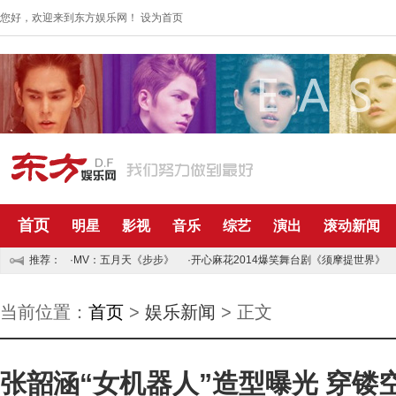
您好，欢迎来到东方娱乐网！
设为首页
首页
明星
影视
音乐
综艺
演出
滚动新闻
推荐：
·MV：五月天《步步》
·开心麻花2014爆笑舞台剧《须摩提世界》
当前位置：
首页
>
娱乐新闻
> 正文
张韶涵“女机器人”造型曝光 穿镂空