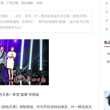
:42 来源：广州日报 责任编辑： 张杰
2
3
”学唱戏 近日，田亮、叶一茜夫妇现身天津卫视《国色天香》
4
次演唱黄梅戏《女驸马》，而不在现场得“森碟”，如今名气已经
访时也称有心让“
5
热
A
包
色天香》希望“森碟”学唱戏
国色天香》录制现场，作为节目的特别来宾，叶一茜也首次