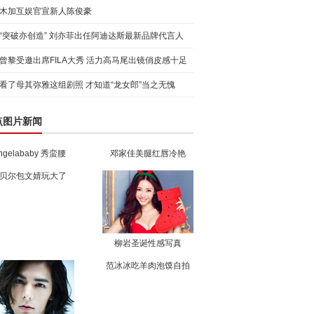
木加互娱官宣新人陈俊豪
“突破亦创造” 刘亦菲出任阿迪达斯最新品牌代言人
引爆
曾黎受邀出席FILA大秀 活力高马尾出镜俏皮感十足
看了母其弥雅这组剧照 才知道“龙女郎”当之无愧
点图片新闻
ngelababy 秀蛮腰
邓家佳美腿红唇冷艳
贝尔包文婧玩大了
柳岩圣诞性感写真
范冰冰吃羊肉泡馍自拍