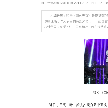
http://www.eastyule.com
2014-02-21 14:17
小编导读：
现身《国色天香》希望“森碟
录制现场，作为节目的特别来宾，叶一茜也首
超过父母，备受关注，田亮和叶一茜在接受采
现身《国
近日，田亮、叶一茜夫妇现身天津卫视《