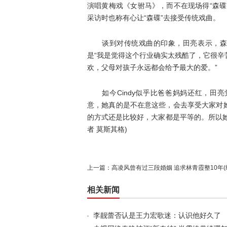
演唱黄梅戏《女驸马》，而不在现场得“森
采访时也称有心让“森碟”去接受传统戏曲。
谈到对传统戏曲的印象，田亮表示，森碟
是“我是觉得这个行业确实太残酷了，它很
欢，父母对孩子永远都会给予最大的爱。”
如今Cindy似乎比爸爸妈妈还红，田亮觉
意，她真的是不在意这些，会去享受大家对
的方式还是比较好，大家都是平等的。所以她一
者 莫斯其格)
上一篇：
高凌风曾有过三段婚姻 追求林青霞整10年(
相关新闻
李靓蕾否认是王力宏歌迷：认识他好久了