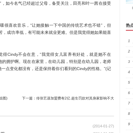
碟”，如今名气已经超过父母，备受关注，田亮和叶一茜在接受
很喜欢音乐，“让她接触一下中国的传统艺术也不错”，但
热
辛苦，成功率低，有可能未来就业更难。但是我觉得她如果能喜
1
2
得Cindy不会在意，“我觉得女儿富养有好处，就是她不在
她的拥护啊。现在在家里，在幼儿园，特别是在幼儿园，老师
3
点变化都没有，还是保持着你们看到的Cindy的性格。”(记
4
5
6
组图)
下一篇：
传张艺谋加盟费有2亿 超生罚款对其身家影响不大
7
8
9
(2014-01-27)