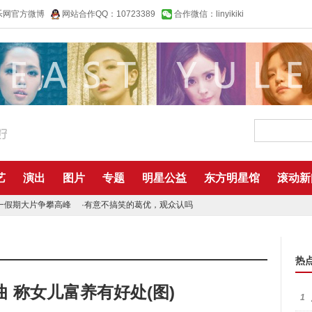
乐网官方微博
网站合作QQ：10723389
合作微信：linyikiki
艺
演出
图片
专题
明星公益
东方明星馆
滚动新
一假期大片争攀高峰
·
有意不搞笑的葛优，观众认吗
热
 称女儿富养有好处(图)
1