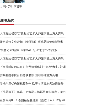
《小时代3》李贤宰
点影视新闻
人体彩绘·森罗万象彩绘艺术大师张淇淼上海大秀洪
荒宇宙
开启武侠文化营销 《剑王朝》驱动品牌价值新增长
“桃林兄弟”结拜 《神武4》见证“北京”登陆北极
人体彩绘·森罗万象彩绘艺术大师张淇淼上海大秀洪
荒宇宙
《穿越时间的味道》何泓姗模仿刘一帆倒计时，被调
侃“学人
乔政委携手比音勒芬联名款 国潮男神魅力亮相
寻找年度优秀短视频创作者,著名演员刘天池担任爱
奇艺号"奇
《跨界歌王》落幕丨比音勒芬杨烁用真挚歌声，实力
圈粉!
豆瓣评分8.5！泰国精品悬疑剧《血浓于水》12月26