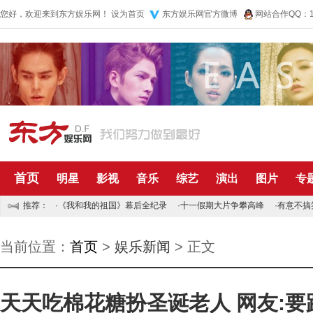
您好，欢迎来到东方娱乐网！
设为首页
东方娱乐网官方微博
网站合作QQ：10
首页
明星
影视
音乐
综艺
演出
图片
专
推荐：
·
《我和我的祖国》幕后全纪录
·
十一假期大片争攀高峰
·
有意不搞
当前位置：
首页
>
娱乐新闻
> 正文
天天吃棉花糖扮圣诞老人 网友:要