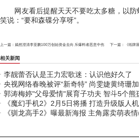
网友看后提醒天天不要吃太多糖，以防
笑说：“要和森碟分享呀”。
上一篇：
嫣然澄清李亚鹏100万创始资金去向 斥爆料者恶意中伤
下一篇：
《纸牌屋
相关新闻
李靓蕾否认是王力宏歌迷：认识他好久了
央视网络春晚被评“新奇特” 尚雯婕黄绮珊
郭涛梅婷"父母爱情"展育子功夫 智斗5个熊
《魔幻手机2》2月5日将播 打造升级版人
《驯龙高手2》曝最新海报 主角露卖萌表情(