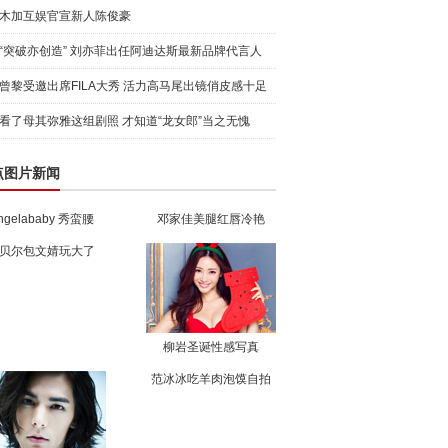
木加互娱官宣新人陈俊豪
“突破亦创造” 刘亦菲出任阿迪达斯最新品牌代言人
引爆
曾黎受邀出席FILA大秀 活力高马尾出镜俏皮感十足
看了母其弥雅这组剧照 才知道“龙女郎”当之无愧
点图片新闻
ngelababy 秀蛮腰
邓家佳美腿红唇冷艳
贝尔包文婧玩大了
柳岩圣诞性感写真
范冰冰吃羊肉泡馍自拍