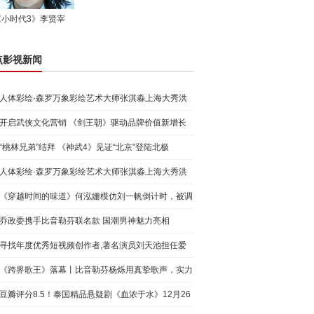
《小时代3》李贤宰
点影视新闻
人体彩绘·森罗万象彩绘艺术大师张淇淼上海大秀洪
荒宇宙
开启武侠文化营销 《剑王朝》驱动品牌价值新增长
“桃林兄弟”结拜 《神武4》见证“北京”登陆北极
人体彩绘·森罗万象彩绘艺术大师张淇淼上海大秀洪
荒宇宙
《穿越时间的味道》何泓姗模仿刘一帆倒计时，被调
侃“学人
乔政委携手比音勒芬联名款 国潮男神魅力亮相
寻找年度优秀短视频创作者,著名演员刘天池担任爱
奇艺号"奇
《跨界歌王》落幕丨比音勒芬杨烁用真挚歌声，实力
圈粉!
豆瓣评分8.5！泰国精品悬疑剧《血浓于水》12月26