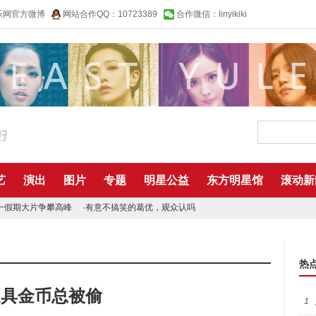
乐网官方微博
网站合作QQ：10723389
合作微信：linyikiki
艺
演出
图片
专题
明星公益
东方明星馆
滚动新
一假期大片争攀高峰
·
有意不搞笑的葛优，观众认吗
热
道具金币总被偷
1