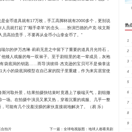
金币道具就有17万枚，手工高脚杯就有2000多个，更别说
热
人员就打起了“顺手牵羊”的念头……扮演巴德的卢克·埃文斯
人员高抬贵手，不要再从金币小山拿金币了。”
1
尔的伊万杰琳·莉莉无意之中留下了重要的道具月光符石，
2
走了他矮人戏服的每一双袜子。至于剧组里的老一辈成员，灰袍
3
他有袋底洞的钥匙……而导演彼得·杰克逊的宝贝可不是偷拿这
：1大小的袋底洞模型在自己家的院子里重建，作为来宾居室使
4
5
斯河取外景，结果拍摄快结束时竟遇上了极端天气，剧组撤
6
惊一场。在拍摄中演员又累又热，穿着沉重的戏服、几乎一整
7
，可能有几个没羞没臊的家伙直接就地解决了。（易 乐）
8
9
英合拍片
下一篇：
全球电视版图：地球人都看美剧