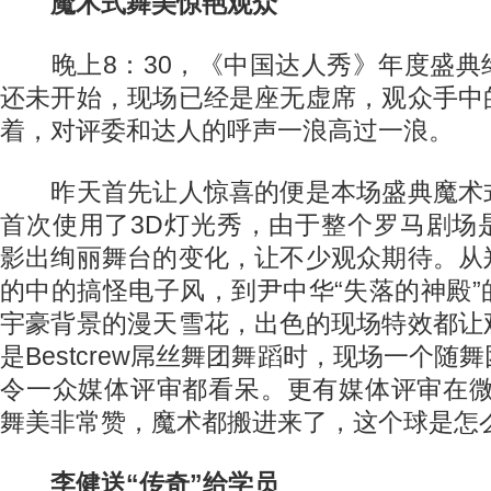
魔术式舞美惊艳观众
晚上8：30，《中国达人秀》年度盛典
还未开始，现场已经是座无虚席，观众手中
着，对评委和达人的呼声一浪高过一浪。
昨天首先让人惊喜的便是本场盛典魔术
首次使用了3D灯光秀，由于整个罗马剧场
影出绚丽舞台的变化，让不少观众期待。从
的中的搞怪电子风，到尹中华“失落的神殿
宇豪背景的漫天雪花，出色的现场特效都让
是Bestcrew屌丝舞团舞蹈时，现场一个随
令一众媒体评审都看呆。更有媒体评审在微
舞美非常赞，魔术都搬进来了，这个球是怎么
李健送“传奇”给学员