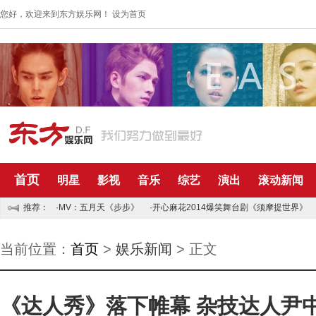
您好，欢迎来到东方娱乐网！
设为首页
首页
明星
影视
音乐
综艺
演出
滚动新闻
推荐：
·MV：五月天《步步》
·开心麻花2014爆笑舞台剧《须摩提世界》
当前位置：
首页
>
娱乐新闻
> 正文
《达人秀》落下帷幕 杂技达人尹中