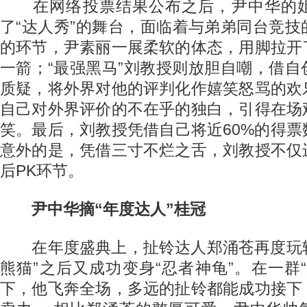
在网络投票结果公布之后，尹中华的姐
了“达人秀”的舞台，面临着与弟弟同台竞
的环节，尹素丽一展柔软的体态，用脚拉开
一箭；“最强黑马”刘教授则放胆自嘲，借
质疑，将外界对他的评判化作嬉笑怒骂的欢
自己对外界评价的不在乎的独白，引得在场
笑。最后，刘教授凭借自己将近60%的得
意外的是，凭借三寸不烂之舌，刘教授不仅
后PK环节。
尹中华摘“年度达人”桂冠
在年度盛典上，扯铃达人郑涌苍再度玩转Co
熊猫”之后又成功变身“忍者神龟”。在一群
下，他飞奔全场，多远的扯铃都能成功接下