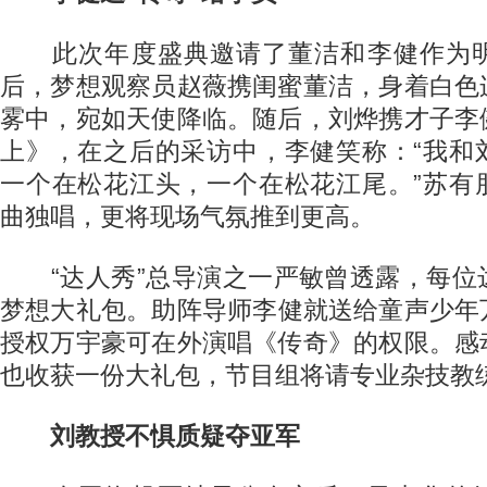
此次年度盛典邀请了董洁和李健作为明
后，梦想观察员赵薇携闺蜜董洁，身着白色
雾中，宛如天使降临。随后，刘烨携才子李
上》，在之后的采访中，李健笑称：“我和
一个在松花江头，一个在松花江尾。”苏有
曲独唱，更将现场气氛推到更高。
“达人秀”总导演之一严敏曾透露，每位
梦想大礼包。助阵导师李健就送给童声少年
授权万宇豪可在外演唱《传奇》的权限。感
也收获一份大礼包，节目组将请专业杂技教
刘教授不惧质疑夺亚军