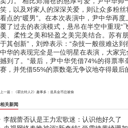
卖力。 相比郑涌苍的憨厚可爱，尹中华帅
笑，以及对家人的深深关爱，则让众多粉丝
看点的“暖男”。在本次表演中，尹中华再
覆了过去的表演模式，悬吊在半空中重现“
美、柔性之美和轻盈之美完美结合。苏有朋
于其创新”，刘烨表示：“杂技一般很难达
中华的表现完全是一位明星在表演，大家完
撼到了。”最后，尹中华凭借74%的得票
赛，并凭借55%的票数毫无争议地夺得最后的
上一篇：
《霍比特人2》趣事多：道具金币总被偷
相关新闻
李靓蕾否认是王力宏歌迷：认识他好久了