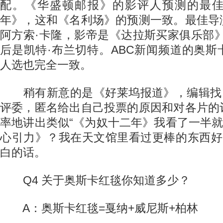
配。《华盛顿邮报》的影评人预测的最
年》，这和《名利场》的预测一致。最佳导
阿方索·卡隆，影帝是《达拉斯买家俱乐部
后是凯特·布兰切特。ABC新闻频道的奥
人选也完全一致。
稍有新意的是《好莱坞报道》，编辑找了
评委，匿名给出自己投票的原因和对各片的
率地讲出类似“《为奴十二年》我看了一半就
心引力》？我在天文馆里看过更棒的东西好
白的话。
Q4 关于奥斯卡红毯你知道多少？
A：奥斯卡红毯=戛纳+威尼斯+柏林