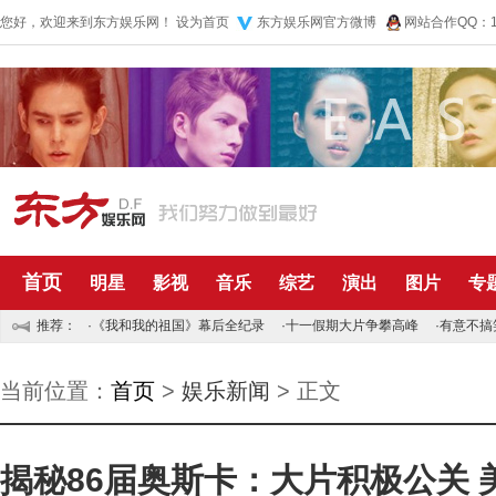
您好，欢迎来到东方娱乐网！
设为首页
东方娱乐网官方微博
网站合作QQ：10
首页
明星
影视
音乐
综艺
演出
图片
专
推荐：
·
《我和我的祖国》幕后全纪录
·
十一假期大片争攀高峰
·
有意不搞
当前位置：
首页
>
娱乐新闻
> 正文
揭秘86届奥斯卡：大片积极公关 