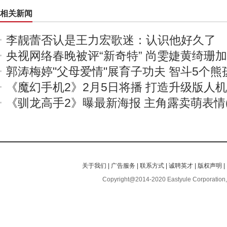
相关新闻
李靓蕾否认是王力宏歌迷：认识他好久了
央视网络春晚被评“新奇特” 尚雯婕黄绮珊
郭涛梅婷"父母爱情"展育子功夫 智斗5个熊
《魔幻手机2》2月5日将播 打造升级版人
《驯龙高手2》曝最新海报 主角露卖萌表情(
关于我们
|
广告服务
|
联系方式
|
诚聘英才
|
版权声明
|
Copyright@2014-2020 Eastyule Corporation,