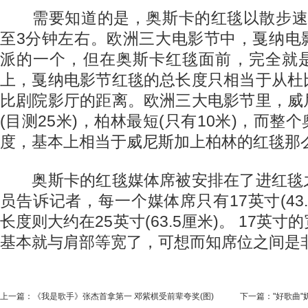
需要知道的是，奥斯卡的红毯以散步速
至3分钟左右。欧洲三大电影节中，戛纳电
派的一个，但在奥斯卡红毯面前，完全就
上，戛纳电影节红毯的总长度只相当于从杜
比剧院影厅的距离。欧洲三大电影节里，威
(目测25米)，柏林最短(只有10米)，而整
度，基本上相当于威尼斯加上柏林的红毯那
奥斯卡的红毯媒体席被安排在了进红毯
员告诉记者，每一个媒体席只有17英寸(43.
长度则大约在25英寸(63.5厘米)。 17英
基本就与肩部等宽了，可想而知席位之间是
上一篇：
《我是歌手》张杰首拿第一 邓紫棋受前辈夸奖(图)
下一篇：
"好歌曲