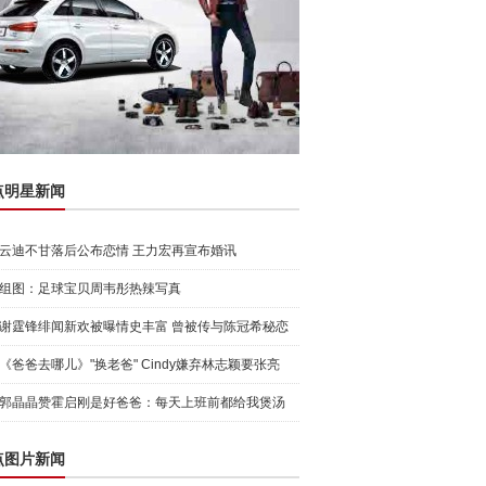
点明星新闻
云迪不甘落后公布恋情 王力宏再宣布婚讯
组图：足球宝贝周韦彤热辣写真
谢霆锋绯闻新欢被曝情史丰富 曾被传与陈冠希秘恋
《爸爸去哪儿》"换老爸" Cindy嫌弃林志颖要张亮
郭晶晶赞霍启刚是好爸爸：每天上班前都给我煲汤
点图片新闻