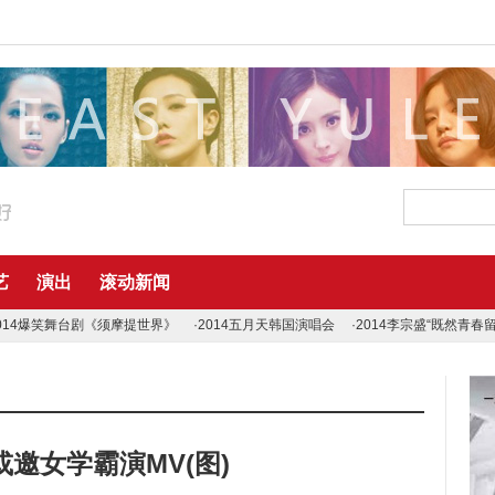
艺
演出
滚动新闻
014爆笑舞台剧《须摩提世界》
·2014五月天韩国演唱会
·2014李宗盛“既然青春
邀女学霸演MV(图)