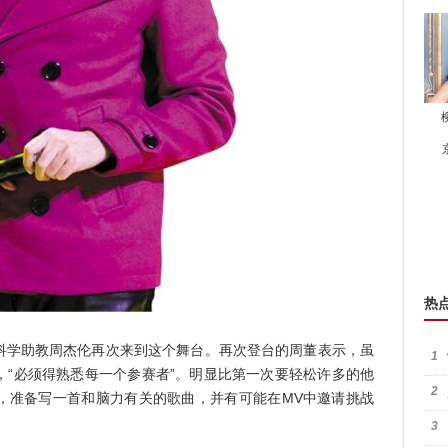
热
学助教周杰伦再次来到这个舞台。再次登台的周董表示，虽
1
，“必须得熟悉每一个参赛者”。明显比第一次要轻松许多的他
2
，准备写一首和脑力有关的歌曲，并有可能在MV中邀请挑战
3