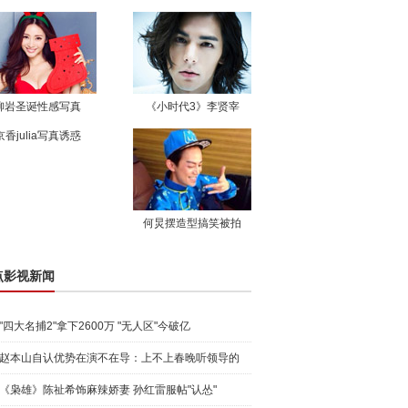
柳岩圣诞性感写真
《小时代3》李贤宰
京香julia写真诱惑
何炅摆造型搞笑被拍
点影视新闻
"四大名捕2"拿下2600万 "无人区"今破亿
赵本山自认优势在演不在导：上不上春晚听领导的
《枭雄》陈祉希饰麻辣娇妻 孙红雷服帖"认怂"