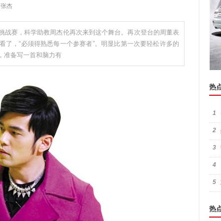
 张杰
挑战赛，科学助教周杰伦再次来到这个舞台。再次登台的周董表
看了，“必须得熟悉每一个参赛者”。明显比第一次要轻松许多的
，准备写一首和脑力有
热
1
2
3
4
5
热