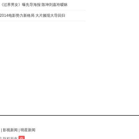
《过界男女》曝先导海报 陈坤刘嘉玲暧昧
2014电影势力新格局 大片频现大导回归
|
影视新闻
|
明星新闻
 版权所有