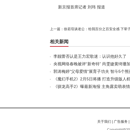
新京报首席记者 刘玮 报道
上一篇：
徐若瑄谈老公：给我百分之百安全感 下辈
相关新闻
李靓蕾否认是王力宏歌迷：认识他好久了
央视网络春晚被评“新奇特” 尚雯婕黄绮珊
郭涛梅婷"父母爱情"展育子功夫 智斗5个熊
《魔幻手机2》2月5日将播 打造升级版人
《驯龙高手2》曝最新海报 主角露卖萌表情(
关于我们
|
广告服务
Copyright@201