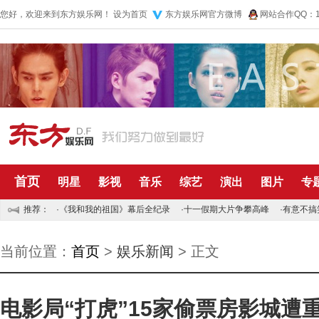
您好，欢迎来到东方娱乐网！
设为首页
东方娱乐网官方微博
网站合作QQ：10
首页
明星
影视
音乐
综艺
演出
图片
专
推荐：
·
《我和我的祖国》幕后全纪录
·
十一假期大片争攀高峰
·
有意不搞
当前位置：
首页
>
娱乐新闻
> 正文
电影局“打虎”15家偷票房影城遭