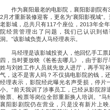
作为襄阳最老的电影院，襄阳影剧院有3
2月才重新装修迎客，更名为“襄阳影视城”
老影城，总共只有117个座位，2013年全年
院经营管理出了问题，我们已认识到错
洞。”该影城负责人马经理表示。
马经理是该影城投资人，他回忆手工票
四，当时要放映《爸爸去哪儿》，由于影厅
姓与刘姓工作人员就先放人进厅，再手写补
气，这不是害人吗？不仅搞电影院的钱，还
经理表示，影院经此曝光名声受损，停片
小。“前天我训了涉事员工，已经从影院辞
验票、检票等岗位全部重新换人培训。”马
襄阳影剧院仍在营业，只是没有新片上映