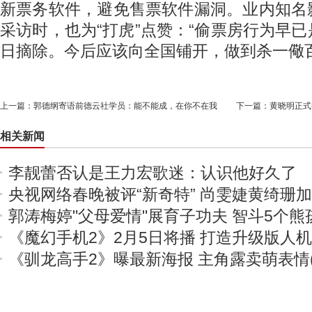
新票务软件，避免售票软件漏洞。业内知名
采访时，也为“打虎”点赞：“偷票房行为早
日摘除。今后应该向全国铺开，做到杀一儆百。
上一篇：
郭德纲寄语前德云社学员：能不能成，在你不在我
下一篇：
黄晓明正式公
相关新闻
李靓蕾否认是王力宏歌迷：认识他好久了
央视网络春晚被评“新奇特” 尚雯婕黄绮珊
郭涛梅婷"父母爱情"展育子功夫 智斗5个熊
《魔幻手机2》2月5日将播 打造升级版人
《驯龙高手2》曝最新海报 主角露卖萌表情(