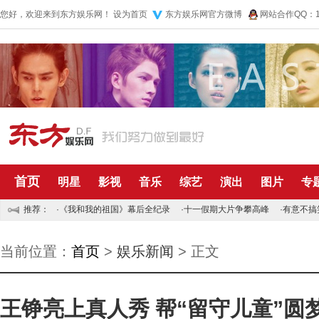
您好，欢迎来到东方娱乐网！
设为首页
东方娱乐网官方微博
网站合作QQ：10
首页
明星
影视
音乐
综艺
演出
图片
专
推荐：
·
《我和我的祖国》幕后全纪录
·
十一假期大片争攀高峰
·
有意不搞
当前位置：
首页
>
娱乐新闻
> 正文
王铮亮上真人秀 帮“留守儿童”圆