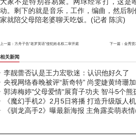
大家不是特别容易聚。网球经常打，这是
动。剩下的就是音乐，工作，编曲，然后制
家就陪父母陪老婆聊天吃饭。(记者 陈滨)
上一篇：
方舟子告“老罗英语”侵犯姓名权二审开庭
下一篇：
金秀贤
相关新闻
李靓蕾否认是王力宏歌迷：认识他好久了
央视网络春晚被评“新奇特” 尚雯婕黄绮珊
郭涛梅婷"父母爱情"展育子功夫 智斗5个熊
《魔幻手机2》2月5日将播 打造升级版人
《驯龙高手2》曝最新海报 主角露卖萌表情(