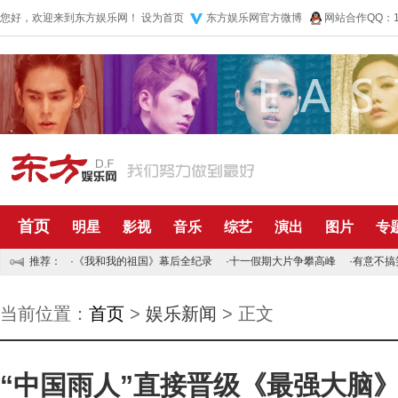
您好，欢迎来到东方娱乐网！
设为首页
东方娱乐网官方微博
网站合作QQ：10
首页
明星
影视
音乐
综艺
演出
图片
专
推荐：
·
《我和我的祖国》幕后全纪录
·
十一假期大片争攀高峰
·
有意不搞
当前位置：
首页
>
娱乐新闻
> 正文
“中国雨人”直接晋级《最强大脑》