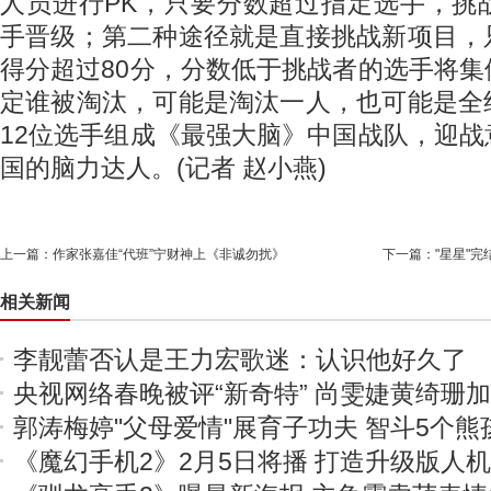
人员进行PK，只要分数超过指定选手，挑
手晋级；第二种途径就是直接挑战新项目，
得分超过80分，分数低于挑战者的选手将
定谁被淘汰，可能是淘汰一人，也可能是全
12位选手组成《最强大脑》中国战队，迎
国的脑力达人。(记者 赵小燕)
上一篇：
作家张嘉佳“代班”宁财神上《非诚勿扰》
下一篇：
"星星"
相关新闻
李靓蕾否认是王力宏歌迷：认识他好久了
央视网络春晚被评“新奇特” 尚雯婕黄绮珊
郭涛梅婷"父母爱情"展育子功夫 智斗5个熊
《魔幻手机2》2月5日将播 打造升级版人