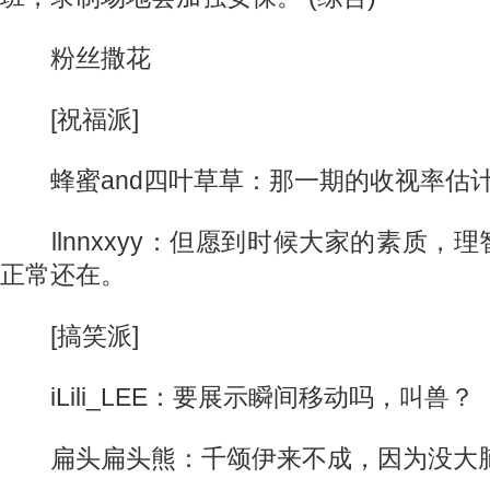
粉丝撒花
[祝福派]
蜂蜜and四叶草草：那一期的收视率估
llnnxxyy：但愿到时候大家的素质，
正常还在。
[搞笑派]
iLili_LEE：要展示瞬间移动吗，叫兽？
扁头扁头熊：千颂伊来不成，因为没大