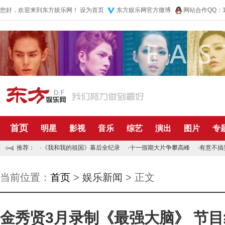
您好，欢迎来到东方娱乐网！
设为首页
东方娱乐网官方微博
网站合作QQ：10
首页
明星
影视
音乐
综艺
演出
图片
专
推荐：
·
《我和我的祖国》幕后全纪录
·
十一假期大片争攀高峰
·
有意不搞
当前位置：
首页
>
娱乐新闻
> 正文
金秀贤3月录制《最强大脑》 节