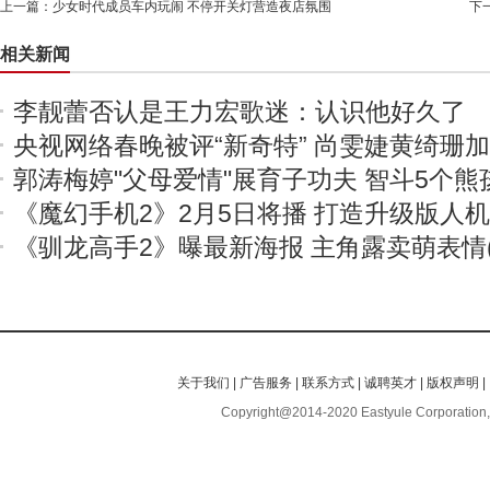
上一篇：
少女时代成员车内玩闹 不停开关灯营造夜店氛围
下
相关新闻
李靓蕾否认是王力宏歌迷：认识他好久了
央视网络春晚被评“新奇特” 尚雯婕黄绮珊
郭涛梅婷"父母爱情"展育子功夫 智斗5个熊
《魔幻手机2》2月5日将播 打造升级版人
《驯龙高手2》曝最新海报 主角露卖萌表情(
关于我们
|
广告服务
|
联系方式
|
诚聘英才
|
版权声明
|
Copyright@2014-2020 Eastyule Corporation,