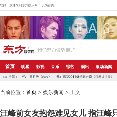
您好，欢迎来到东方娱乐网！
设为首页
首页
明星
影视
音乐
综艺
演出
滚动新闻
推荐：
·MV：五月天《步步》
·开心麻花2014爆笑舞台剧《须摩提世界》
当前位置：
首页
>
娱乐新闻
> 正文
汪峰前女友抱怨难见女儿 指汪峰