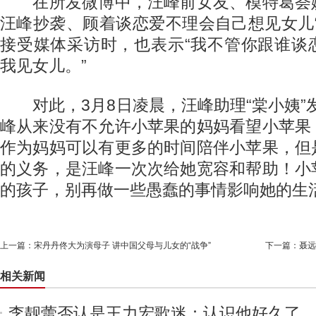
在所发微博中，汪峰前女友、模特葛荟
汪峰抄袭、顾着谈恋爱不理会自己想见女儿
接受媒体采访时，也表示“我不管你跟谁谈
我见女儿。”
对此，3月8日凌晨，汪峰助理“棠小姨”
峰从来没有不允许小苹果的妈妈看望小苹果
作为妈妈可以有更多的时间陪伴小苹果，但
的义务，是汪峰一次次给她宽容和帮助！小
的孩子，别再做一些愚蠢的事情影响她的生活
上一篇：
宋丹丹佟大为演母子 讲中国父母与儿女的“战争”
下一篇：
聂远
相关新闻
李靓蕾否认是王力宏歌迷：认识他好久了