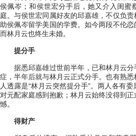
侯佩岑；和侯世宏分手后，她又介入闺蜜
庭。与侯世宏同属好友的邱嘉雄，不仅负责
助侯佩岑留学美国的学费。如今两段不伦恋
而林月云也终生未婚。
提分手
据悉邱嘉雄过世前半年，已和林月云分
症，半年后就与林月云正式分手。也有熟悉
人透露是“林月云突然提分手”。两人各有
对元配家庭感到抱歉；林月云始终没得到正
憾。
得财产