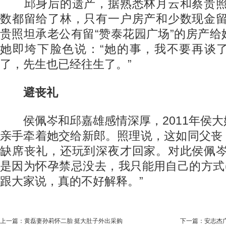
邱身后的遗产，据熟悉林月云和蔡贵照
数都留给了林，只有一户房产和少数现金留
贵照坦承老公有留“赞泰花园广场”的房产
她即垮下脸色说：“她的事，我不要再谈
了，先生也已经往生了。”
避丧礼
侯佩岑和邱嘉雄感情深厚，2011年侯大
亲手牵着她交给新郎。照理说，这如同父丧
缺席丧礼，还玩到深夜才回家。对此侯佩岑
是因为怀孕禁忌没去，我只能用自己的方式
跟大家说，真的不好解释。”
上一篇：
黄磊妻孙莉怀二胎 挺大肚子外出采购
下一篇：
安志杰