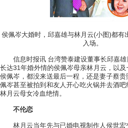
侯佩岑大婚时，邱嘉雄与林月云(小图)都有
入场。
信息时报讯 台湾赞泰建设董事长邱嘉雄
长达31年婚外情的侯佩岑母亲林月云，以
侯佩岑，都没来送最后一程，还是妻子蔡贵
佩岑甚至被拍到和友人开心吃火锅并去酒吧
林月云母女冷血绝情。
不伦恋
林月云当年先与已婚电视制作人侯世宏