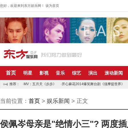
您好，欢迎来到东方娱乐网！
设为首页
首页
明星
影视
音乐
综艺
演出
滚动新闻
推荐：
·MV：五月天《步步》
·开心麻花2014爆笑舞台剧《须摩提世界》
当前位置：
首页
>
娱乐新闻
> 正文
侯佩岑母亲是"绝情小三"? 两度