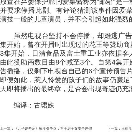
放置在弃婴保护舱的爱菜酱称为“邮箱”是
并要求停播此剧。有评论猜测该事件因爱菜
演技一般的儿童演员，并不会引起如此强烈的
虽然电视台坚持不会停播，却难逃广告
集开始，曾在开播时出现过的花王等赞助商
3集开始，日清食品及富士重工业亦依据客
由此赞助商数目由8个减至3个。自第4集
告插播，仅剩下电视台自己的6个宣传预告
即便如此，惹人怜爱的孩子们的故事仍赚足
天即将播出的最终章，是否会出现奇迹仍充
编译：古珺姝
上一篇：
《儿子是奇葩》桥段引争议：车子房子女友全造假
下一篇：
王祖蓝