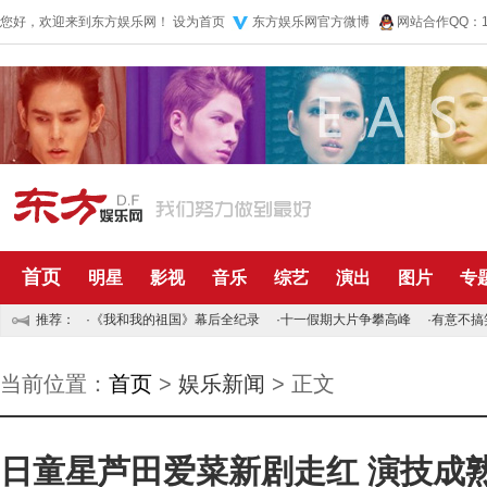
您好，欢迎来到东方娱乐网！
设为首页
东方娱乐网官方微博
网站合作QQ：10
首页
明星
影视
音乐
综艺
演出
图片
专
推荐：
·
《我和我的祖国》幕后全纪录
·
十一假期大片争攀高峰
·
有意不搞
当前位置：
首页
>
娱乐新闻
> 正文
日童星芦田爱菜新剧走红 演技成熟