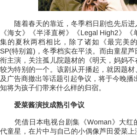
随着春天的靠近，冬季档日剧也先后进
《海女》《半泽直树》《Legal High2
集的夏秋两档相比，除了诸如《最完美
SP(特别篇)，冬季档实在平淡。而由童星
衔主演，关注孤儿院题材的《明天，妈妈不
较为特别的一个。该剧从开播起，就因题材
及广告商撤出等话题引起争议，将于今晚播出
知将为孩子们带来什么样的归宿。
爱菜酱演技成熟引争议
凭借日本电视台剧集《Woman》大红
代童星，在片中与自己的小偶像芦田爱菜上