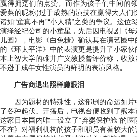
赢得拥趸们的点赞。而作为孩子们中间的领
爱菜的昵称)过于成熟的演技在赢得大人们
诸如“童真不再”“小人精”之类的争议。这位3岁便
演绎经纪公司的小童星，先后因电视剧《母
儿园》，电影《白兔糖》确认其在演艺圈中
的《环太平洋》中的表演更是提升了小家伙
本上智大学的碓井广义教授曾评价称，收放
不逊于成年女性演员的鲜明的表演风格。
广告商退出照样赚眼泪
因为题材的特殊性，这部剧的命运如片
了各种起伏。开播后，电视台便收到了熊本
这家日本国内唯一设立了“弃婴保护舱”的
不在》对福利机构的孩子和职员有着较大的