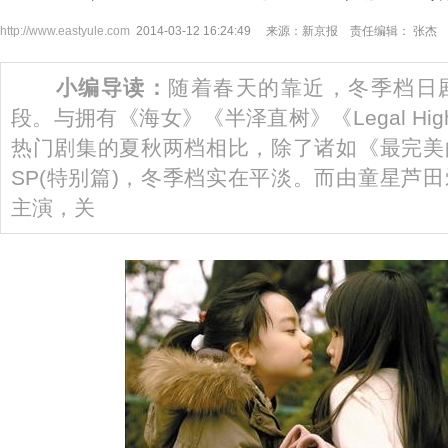
http://www.eastyule.com
2014-03-12 16:24:49 来源：新京报 责任编辑： 张杰
小编导读：
随着春天的靠近，冬季档日
段。与拥有《海女》《半泽直树》《Legal Hi
热门剧集的夏秋两档相比，除了诸如《最完美
SP(特别篇)，冬季档实在平淡。而由童星芦
主演，关