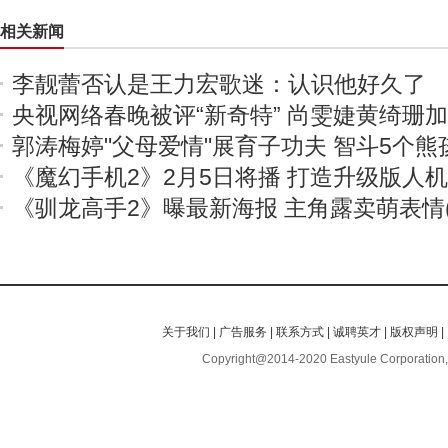
相关新闻
李靓蕾否认是王力宏歌迷：认识他好久了
央视网络春晚被评“新奇特” 尚雯婕黄绮珊
郭涛梅婷"父母爱情"展育子功夫 智斗5个熊
《魔幻手机2》2月5日将播 打造升级版人
《驯龙高手2》曝最新海报 主角露卖萌表情(
关于我们
|
广告服务
|
联系方式
|
诚聘英才
|
版权声明
|
Copyright@2014-2020 Eastyule Corporation,