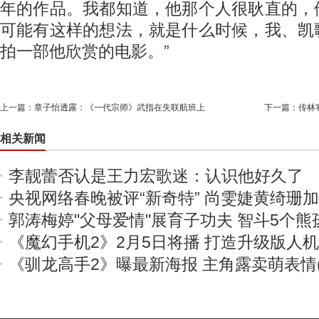
年的作品。我都知道，他那个人很耿直的，
可能有这样的想法，就是什么时候，我、凯
拍一部他欣赏的电影。”
上一篇：
章子怡透露：《一代宗师》武指在失联航班上
下一篇：
传林
相关新闻
李靓蕾否认是王力宏歌迷：认识他好久了
央视网络春晚被评“新奇特” 尚雯婕黄绮珊
郭涛梅婷"父母爱情"展育子功夫 智斗5个熊
《魔幻手机2》2月5日将播 打造升级版人
《驯龙高手2》曝最新海报 主角露卖萌表情(