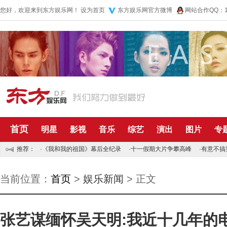
您好，欢迎来到东方娱乐网！
设为首页
东方娱乐网官方微博
网站合作QQ：10
首页
明星
影视
音乐
综艺
演出
图片
专
推荐：
·
《我和我的祖国》幕后全纪录
·
十一假期大片争攀高峰
·
有意不搞
当前位置：
首页
>
娱乐新闻
> 正文
张艺谋缅怀吴天明:我近十几年的