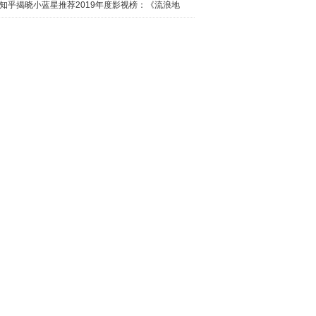
日西瓜视
知乎揭晓小蓝星推荐2019年度影视榜：《流浪地
球》最热