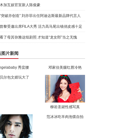
木加互娱官宣新人陈俊豪
“突破亦创造” 刘亦菲出任阿迪达斯最新品牌代言人
引爆
曾黎受邀出席FILA大秀 活力高马尾出镜俏皮感十足
看了母其弥雅这组剧照 才知道“龙女郎”当之无愧
点图片新闻
ngelababy 秀蛮腰
邓家佳美腿红唇冷艳
贝尔包文婧玩大了
柳岩圣诞性感写真
范冰冰吃羊肉泡馍自拍