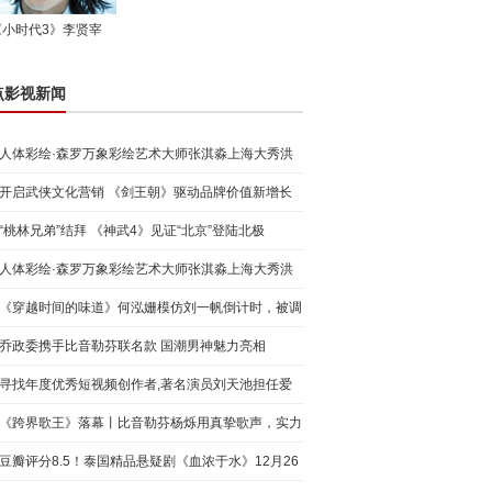
《小时代3》李贤宰
点影视新闻
人体彩绘·森罗万象彩绘艺术大师张淇淼上海大秀洪
荒宇宙
开启武侠文化营销 《剑王朝》驱动品牌价值新增长
“桃林兄弟”结拜 《神武4》见证“北京”登陆北极
人体彩绘·森罗万象彩绘艺术大师张淇淼上海大秀洪
荒宇宙
《穿越时间的味道》何泓姗模仿刘一帆倒计时，被调
侃“学人
乔政委携手比音勒芬联名款 国潮男神魅力亮相
寻找年度优秀短视频创作者,著名演员刘天池担任爱
奇艺号"奇
《跨界歌王》落幕丨比音勒芬杨烁用真挚歌声，实力
圈粉!
豆瓣评分8.5！泰国精品悬疑剧《血浓于水》12月26