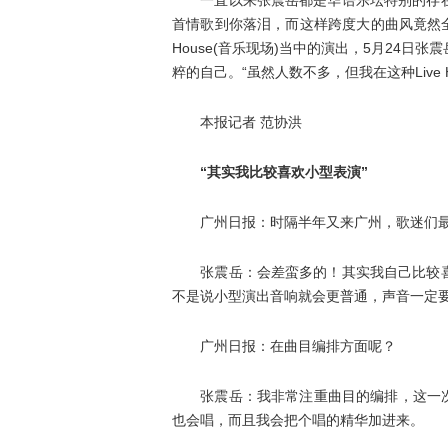
一直以来张震岳都是华语乐坛特别的存在
首情歌到你落泪，而这样跨度大的曲风竟然全
House(音乐现场)当中的演出，5月24
粹的自己。“虽然人数不多，但我在这种Live
本报记者 范协洪
“其实我比较喜欢小型表演”
广州日报：时隔半年又来广州，歌迷们最
张震岳：会差蛮多的！其实我自己比较喜
不是说小型演出音响就会更普通，声音一定
广州日报：在曲目编排方面呢？
张震岳：我非常注重曲目的编排，这一次我
也会唱，而且我会把个唱的精华加进来。