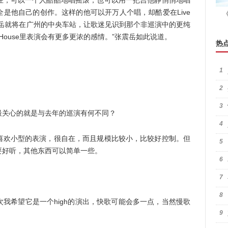
，可以一个人酷酷地唱摇滚，也可以用一把吉他静悄悄地唱
是他自己的创作。这样的他可以开万人个唱，却酷爱在Live
日张震岳就将在广州的中央车站，让歌迷见识到那个非巡演中的更纯
 House里表演会有更多更浓的感情。”张震岳如此说道。
热
1
2
3
关心的就是与去年的巡演有何不同？
4
欢小型的表演，很自在，而且规模比较小，比较好控制。但
5
要好听，其他东西可以简单一些。
6
7
8
希望它是一个high的演出，快歌可能会多一点，当然慢歌
9