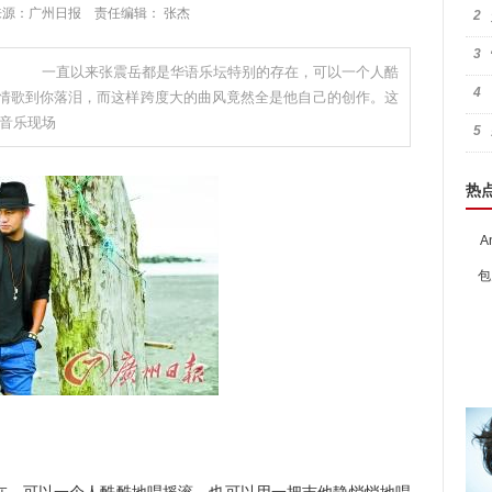
:40 来源：广州日报 责任编辑： 张杰
2
3
感 一直以来张震岳都是华语乐坛特别的存在，可以一个人酷
4
情歌到你落泪，而这样跨度大的曲风竟然全是他自己的创作。这
(音乐现场
5
热
A
包