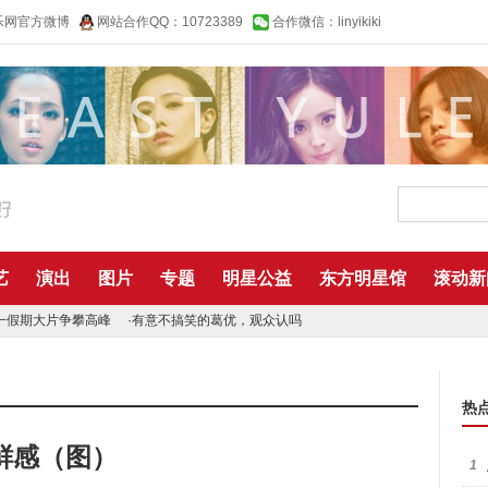
乐网官方微博
网站合作QQ：10723389
合作微信：linyikiki
艺
演出
图片
专题
明星公益
东方明星馆
滚动新
一假期大片争攀高峰
·
有意不搞笑的葛优，观众认吗
热
鲜感（图）
1