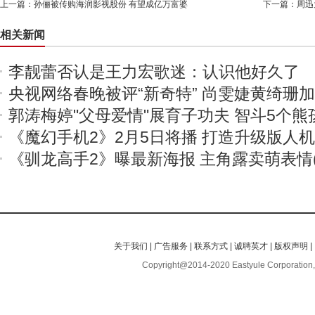
上一篇：
孙俪被传购海润影视股份 有望成亿万富婆
下一篇：
周迅
相关新闻
李靓蕾否认是王力宏歌迷：认识他好久了
央视网络春晚被评“新奇特” 尚雯婕黄绮珊
郭涛梅婷"父母爱情"展育子功夫 智斗5个熊
《魔幻手机2》2月5日将播 打造升级版人
《驯龙高手2》曝最新海报 主角露卖萌表情(
关于我们
|
广告服务
|
联系方式
|
诚聘英才
|
版权声明
|
Copyright@2014-2020 Eastyule Corporation,