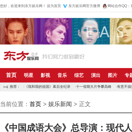
您好，欢迎来到东方娱乐网！
设为首页
东方娱乐网官方微博
网站合作QQ：10
首页
明星
影视
音乐
综艺
演出
图片
专
推荐：
·
《我和我的祖国》幕后全纪录
·
十一假期大片争攀高峰
·
有意不搞
当前位置：
首页
>
娱乐新闻
> 正文
《中国成语大会》总导演：现代