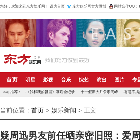
您好，欢迎来到东方娱乐网！
设为首页
东方娱乐网官方微博
网站合作QQ：10
首页
明星
影视
音乐
综艺
演出
图片
专
推荐：
·
《我和我的祖国》幕后全纪录
·
十一假期大片争攀高峰
·
有意不搞
当前位置：
首页
>
娱乐新闻
> 正文
疑周迅男友前任晒亲密旧照：爱