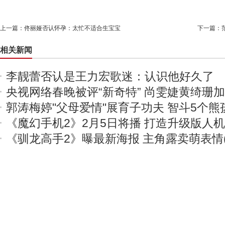
上一篇：
佟丽娅否认怀孕：太忙不适合生宝宝
下一篇：
相关新闻
李靓蕾否认是王力宏歌迷：认识他好久了
央视网络春晚被评“新奇特” 尚雯婕黄绮珊
郭涛梅婷"父母爱情"展育子功夫 智斗5个熊
《魔幻手机2》2月5日将播 打造升级版人
《驯龙高手2》曝最新海报 主角露卖萌表情(